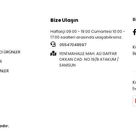
B
Bize Ulaşın
Haftaiçi 09:00 - 19:00 Cumartesi 10:00 -
17:00 saatleri arasında ulaşabilirsiniz.
05547048597
K
CI ÜRÜNLER
i
YENİ MAHALLE MAH. ALİ GAFFAR
OKKAN CAD. NO:19/B ATAKUM /
R
SAMSUN
NLER
K
h
adır.