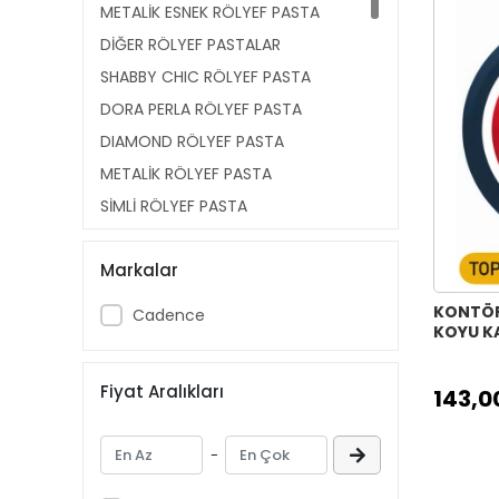
METALİK ESNEK RÖLYEF PASTA
DİĞER RÖLYEF PASTALAR
SHABBY CHIC RÖLYEF PASTA
DORA PERLA RÖLYEF PASTA
DIAMOND RÖLYEF PASTA
METALİK RÖLYEF PASTA
SİMLİ RÖLYEF PASTA
HI-LİTE MAGIC RÖLYEF PASTA
Markalar
KONTÜR RÖLYEF PASTA
ŞEFFAF RÖLYEF PASTA
KONTÖR
Cadence
KOYU KA
KRİSTAL ŞEFFAF RÖLYEF PASTA
KUMAŞ HI-LİTE RÖLYEF PASTA
Fiyat Aralıkları
143,0
KUMAŞ METALİK RÖLYEF PASTA
KUMAŞ SİMLİ RÖLYEF PASTA
-
CAM ŞEFFAF RÖLYEF PASTA
CAM SİMLİ RÖLYEF PASTA