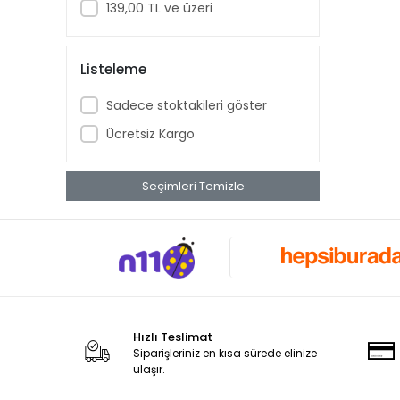
139,00 TL ve üzeri
FASHION KUMAŞ PASTA OPAK
FASHION KUMAŞ PASTA METALİK
Listeleme
CROCODILE RENKLİ RÖLYEF
KONTÖR SCULPTURE PASTA
Sadece stoktakileri göster
DOKU SANATI RÖLYEF PASTA
Ücretsiz Kargo
CAPELLA
Seçimleri Temizle
Hızlı Teslimat
Siparişleriniz en kısa sürede elinize
ulaşır.