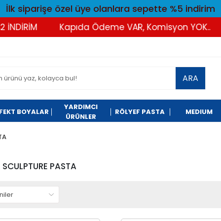
İlk siparişe özel üye olanlara sepette %5 indirim
NDİRİM
Kapıda Ödeme VAR, Komisyon YOK..
ARA
YARDIMCI
FEKT BOYALAR
RÖLYEF PASTA
MEDIUM
ÜRÜNLER
TA
 SCULPTURE PASTA