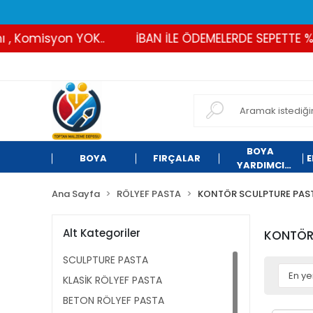
 Komisyon YOK..
İBAN İLE ÖDEMELERDE SEPETTE %2 İ
BOYA
BOYA
FIRÇALAR
E
YARDIMCI
ÜRÜNLER
Ana Sayfa
RÖLYEF PASTA
KONTÖR SCULPTURE PAS
Alt Kategoriler
KONTÖR
SCULPTURE PASTA
KLASİK RÖLYEF PASTA
BETON RÖLYEF PASTA