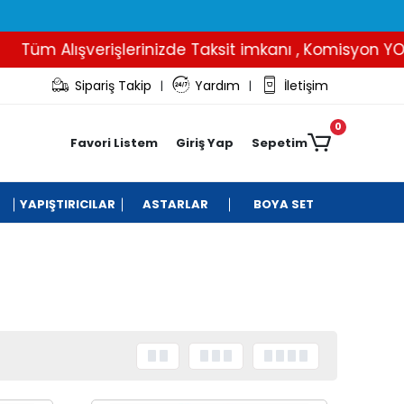
Tüm Alışverişlerinizde Taksit imkanı , Komisyon YOK..
Sipariş Takip
Yardım
İletişim
|
|
0
Favori Listem
Giriş Yap
Sepetim
YAPIŞTIRICILAR
ASTARLAR
BOYA SET