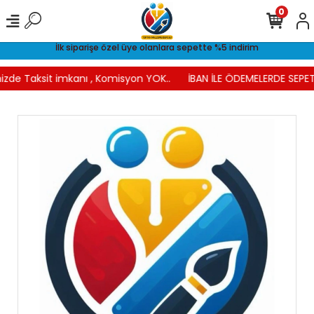
0
İlk siparişe özel üye olanlara sepette %5 indirim
izde Taksit imkanı , Komisyon YOK..
İBAN İLE ÖDEMELERDE SEPETT