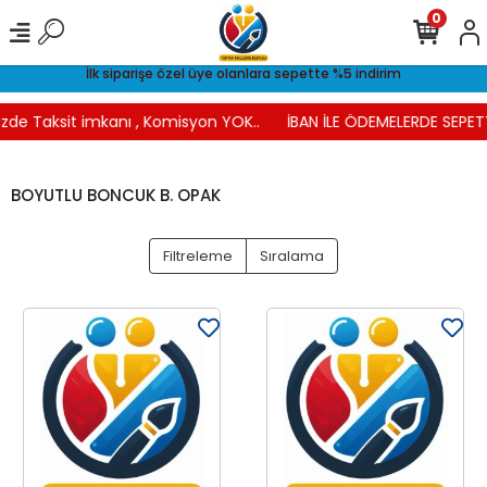
0
İlk siparişe özel üye olanlara sepette %5 indirim
zde Taksit imkanı , Komisyon YOK..
İBAN İLE ÖDEMELERDE SEPETT
BOYUTLU BONCUK B. OPAK
Filtreleme
Sıralama