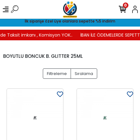
0
İlk siparişe özel üye olanlara sepette %5 indirim
de Taksit imkanı , Komisyon YOK..
İBAN İLE ÖDEMELERDE SEPETTE 
BOYUTLU BONCUK B. GLITTER 25ML
Filtreleme
Sıralama