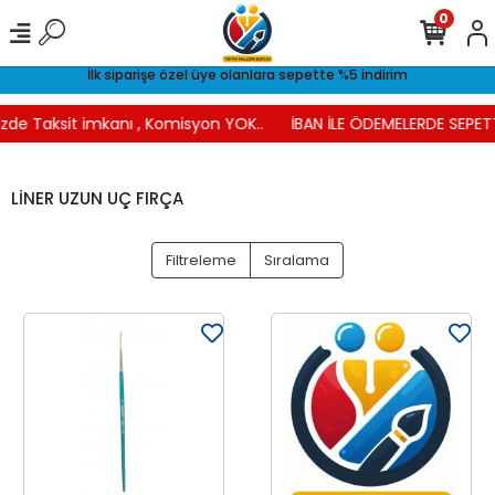
0
İlk siparişe özel üye olanlara sepette %5 indirim
izde Taksit imkanı , Komisyon YOK..
İBAN İLE ÖDEMELERDE SEPETT
LİNER UZUN UÇ FIRÇA
Filtreleme
Sıralama