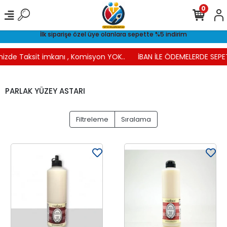
0
İlk siparişe özel üye olanlara sepette %5 indirim
nizde Taksit imkanı , Komisyon YOK..
İBAN İLE ÖDEMELERDE SEPET
PARLAK YÜZEY ASTARI
Filtreleme
Sıralama