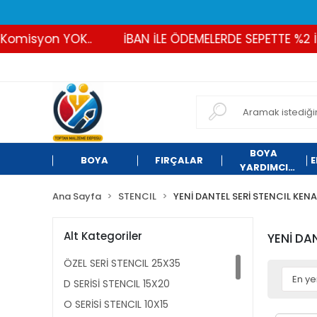
on YOK..
İBAN İLE ÖDEMELERDE SEPETTE %2 İNDİRİM
BOYA
BOYA
FIRÇALAR
E
YARDIMCI
ÜRÜNLER
Ana Sayfa
STENCIL
YENİ DANTEL SERİ STENCIL KEN
Alt Kategoriler
YENİ DA
ÖZEL SERİ STENCIL 25X35
D SERİSİ STENCIL 15X20
O SERİSİ STENCIL 10X15