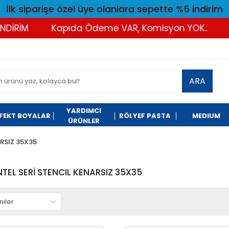
İlk siparişe özel üye olanlara sepette %5 indirim
Kapıda Ödeme VAR, Komisyon YOK..
Tüm Alı
ARA
YARDIMCI
FEKT BOYALAR
RÖLYEF PASTA
MEDIUM
ÜRÜNLER
ARSIZ 35X35
NTEL SERİ STENCIL KENARSIZ 35X35