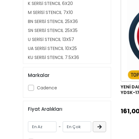
K SERİSİ STENCIL 6X20
M SERİSİ STENCIL 7X10
BN SERİSİ STENCIL 25X36
SN SERİSİ STENCIL 25X35
U SERİSİ STENCIL 13X57
UA SERİSİ STENCIL 10X25
KU SERİSİ STENCIL 7.5X36
KA SERİSİ STENCIL 22X22
Markalar
YB SERİSİ STENCIL 22X22
DANTEL SERİSİ STENCIL 25X35
YENİ DA
Cadence
YDSK-1
A4 SERİSİ STENCIL AS401 21X29
MIX MEDİA STENCIL MU SERİSİ 10X25
Fiyat Aralıkları
161,00
KS SERİSİ SİLUET STENCIL 25X25
HOME DECOR STENCIL 45X45
-
KADIN SİLÜET STENCIL 21X29
NEW BACKROUND BÜYÜK STENCIL