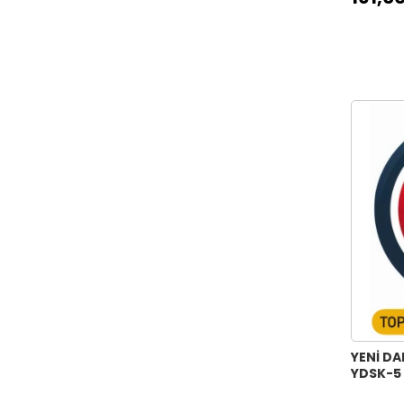
HOME HERITAGE CLASSIC 50X70CM
KOOKY STENCIL SPACE 15X15CM
KOOKY STENCIL SPACE 25X25CM
YENİ DA
YDSK-5