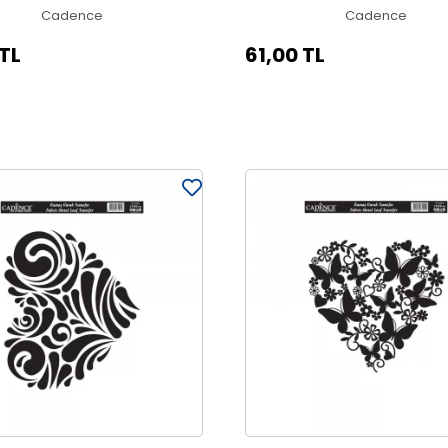
Cadence
Cadence
 TL
61,00 TL