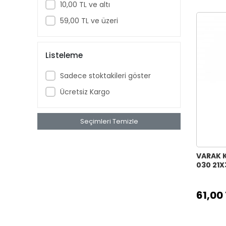
10,00 TL ve altı
VARAK KUMAŞ TRANSFER ALTIN
30X42
59,00 TL ve üzeri
KUMAŞ KONTÜR TRANSFER 25X35
KUMAŞ TRANSFER SULU BOYA 25X35
Listeleme
DANTEL HAZIR TRANSFER 35X50
Sadece stoktakileri göster
DANTEL HAZIR TRANSFER 25X35
DANTEL HAZIR TRANSFER 17X25
Ücretsiz Kargo
OLEG KULAKOV KOLAY TRANSFER
17X25
Seçimleri Temizle
OLEG KULAKOV KOLAY TRANSFER
25X35
HAYVAN PORTRELERİ KUMAŞ
VARAK 
030 21X
TRANSFER KOLEKSİYONU 21X30
KUMAŞ GRUNGE VARAK TRANSFER
KOLEKSİYONU ALTIN 21X30
61,00
YENİ DANTEL TRANSFER SERİ ( SULU )
BEYAZ ZEMİN 25X35