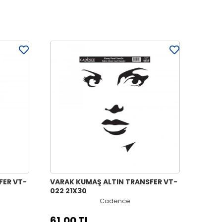
FER VT-
VARAK KUMAŞ ALTIN TRANSFER VT-
022 21X30
Cadence
61,00 TL