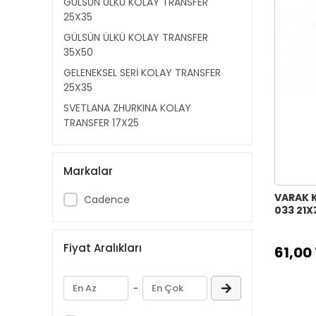
GÜLSÜN ÜLKÜ KOLAY TRANSFER
25X35
GÜLSÜN ÜLKÜ KOLAY TRANSFER
35X50
GELENEKSEL SERİ KOLAY TRANSFER
25X35
SVETLANA ZHURKINA KOLAY
TRANSFER 17X25
SVETLANA ZHURKINA KOLAY
TRANSFER 25X35
Markalar
HOME DECOR HAZIR TRANSFER
25X35
VARAK 
Cadence
033 21X
KUMAŞ TRANSFER SİYAH BEYAZ
21X30
Fiyat Aralıkları
KUMAŞ TRANSFER 25X35
61,00
KUMAŞ TRANSFER 17X25
-
VARAK KUMAŞ ALTIN TRANSFER
21X30