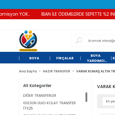
 YOK..
İBAN İLE ÖDEMELERDE SEPETTE %2 İNDİRİM
BOYA
BOYA
FIRÇALAR
E
YARDIMCI
ÜRÜNLER
Ana Sayfa
HAZIR TRANSFER
VARAK KUMAŞ ALTIN T
Alt Kategoriler
VARAK K
DİĞER TRANSFERLER
GÜLSÜN ÜLKÜ KOLAY TRANSFER
17X25