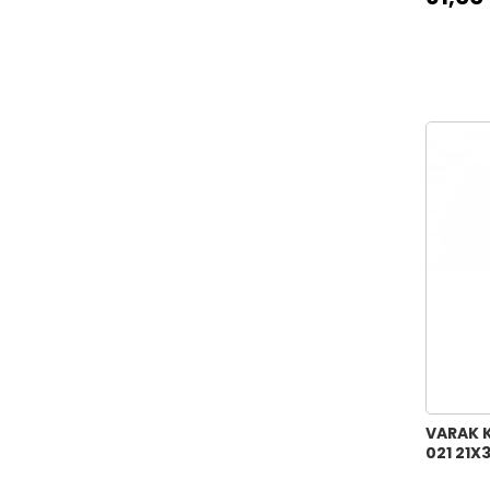
VARAK 
021 21X