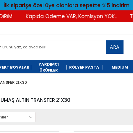
İlk siparişe özel üye olanlara sepette %5 indirim
Kapıda Ödeme VAR, Komisyon YOK..
Tüm Alışv
ARA
YARDIMCI
FEKT BOYALAR
RÖLYEF PASTA
MEDIUM
ÜRÜNLER
RANSFER 21X30
UMAŞ ALTIN TRANSFER 21X30