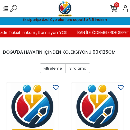
0
İlk siparişe özel üye olanlara sepette %5 indirim
zde Taksit imkanı , Komisyon YOK..
İBAN İLE ÖDEMELERDE SEPETT
DOĞU'DA HAYATIN İÇİNDEN KOLEKSİYONU 90X125CM
Filtreleme
Sıralama