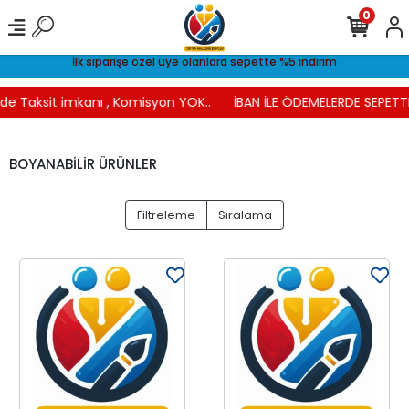
0
İlk siparişe özel üye olanlara sepette %5 indirim
e Taksit imkanı , Komisyon YOK..
İBAN İLE ÖDEMELERDE SEPETTE 
BOYANABİLİR ÜRÜNLER
Filtreleme
Sıralama