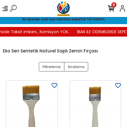
0
İlk siparişe özel üye olanlara sepette %5 indirim
nizde Taksit imkanı , Komisyon YOK..
İBAN İLE ÖDEMELERDE SEPET
Eko Seri Sentetik Naturel Saplı Zemin Fırçası
Filtreleme
Sıralama