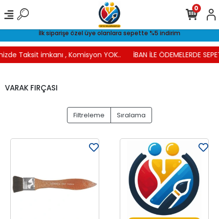
0
İlk siparişe özel üye olanlara sepette %5 indirim
nizde Taksit imkanı , Komisyon YOK..
İBAN İLE ÖDEMELERDE SEPET
VARAK FIRÇASI
Filtreleme
Sıralama