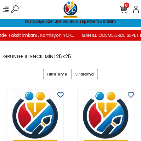
0
İlk siparişe özel üye olanlara sepette %5 indirim
de Taksit imkanı , Komisyon YOK..
İBAN İLE ÖDEMELERDE SEPETTE
GRUNGE STENCIL MİNİ 25X25
Filtreleme
Sıralama