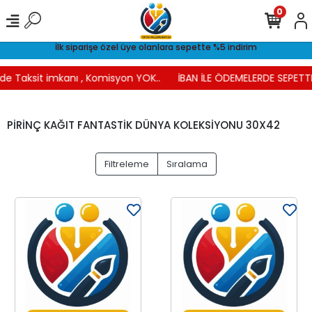
0
İlk siparişe özel üye olanlara sepette %5 indirim
de Taksit imkanı , Komisyon YOK..
İBAN İLE ÖDEMELERDE SEPETTE 
PİRİNÇ KAĞIT FANTASTİK DÜNYA KOLEKSİYONU 30X42
Filtreleme
Sıralama