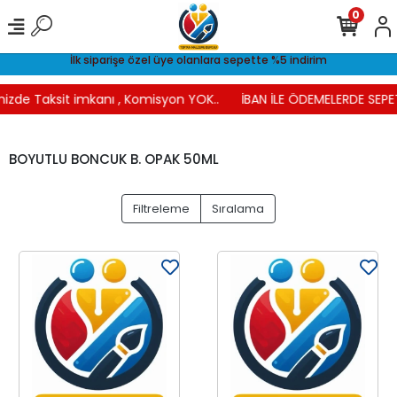
0
İlk siparişe özel üye olanlara sepette %5 indirim
nizde Taksit imkanı , Komisyon YOK..
İBAN İLE ÖDEMELERDE SEPET
BOYUTLU BONCUK B. OPAK 50ML
Filtreleme
Sıralama