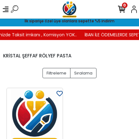
0
İlk siparişe özel üye olanlara sepette %5 indirim
nizde Taksit imkanı , Komisyon YOK..
İBAN İLE ÖDEMELERDE SEPE
KRİSTAL ŞEFFAF RÖLYEF PASTA
Filtreleme
Sıralama