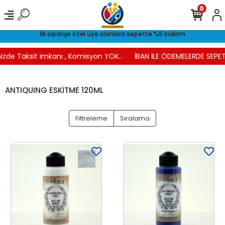
0
İlk siparişe özel üye olanlara sepette %5 indirim
izde Taksit imkanı , Komisyon YOK..
İBAN İLE ÖDEMELERDE SEPETT
ANTIQUING ESKİTME 120ML
Filtreleme
Sıralama