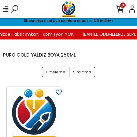
0
İlk siparişe özel üye olanlara sepette %5 indirim
nizde Taksit imkanı , Komisyon YOK..
İBAN İLE ÖDEMELERDE SEPET
PURO GOLD YALDIZ BOYA 250ML
Filtreleme
Sıralama