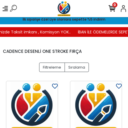
0
İlk siparişe özel üye olanlara sepette %5 indirim
nizde Taksit imkanı , Komisyon YOK..
İBAN İLE ÖDEMELERDE SEPET
CADENCE DESENLİ ONE STROKE FIRÇA
Filtreleme
Sıralama