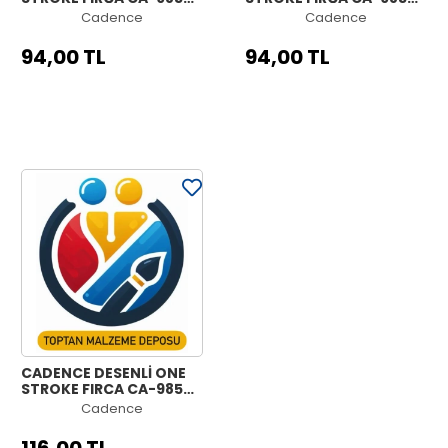
NO:1|8
NO:1|4
Cadence
Cadence
94,00 TL
94,00 TL
CADENCE DESENLİ ONE
STROKE FIRÇA CA-985
NO:1|2
Cadence