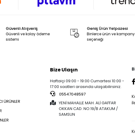
Güvenli Alışveriş
Geniş Ürün Yelpazesi
Güvenli ve kolay ödeme
Binlerce ürün ve kampan
sistemi
seçeneği
B
Bize Ulaşın
Haftaiçi 09:00 - 19:00 Cumartesi 10:00 -
17:00 saatleri arasında ulaşabilirsiniz.
05547048597
K
CI ÜRÜNLER
i
YENİ MAHALLE MAH. ALİ GAFFAR
OKKAN CAD. NO:19/B ATAKUM /
R
SAMSUN
NLER
K