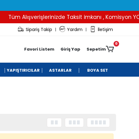
Tüm Alışverişlerinizde Taksit imkanı , Komisyon YOK.
Sipariş Takip
Yardım
İletişim
|
|
0
Favori Listem
Giriş Yap
Sepetim
YAPIŞTIRICILAR
ASTARLAR
BOYA SET