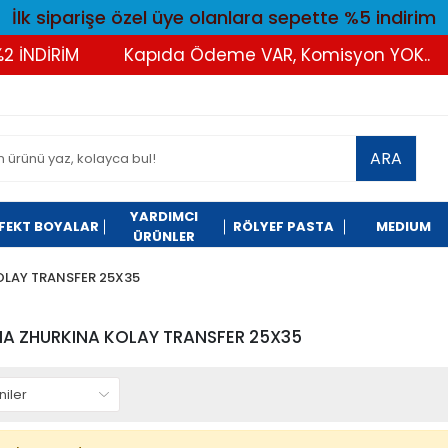
İlk siparişe özel üye olanlara sepette %5 indirim
 İNDİRİM
Kapıda Ödeme VAR, Komisyon YOK..
ARA
YARDIMCI
FEKT BOYALAR
RÖLYEF PASTA
MEDIUM
ÜRÜNLER
OLAY TRANSFER 25X35
A ZHURKINA KOLAY TRANSFER 25X35