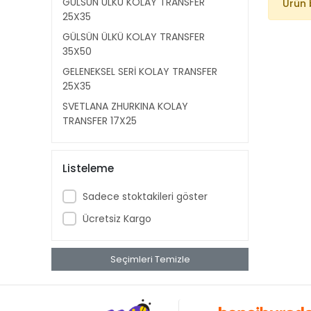
GÜLSÜN ÜLKÜ KOLAY TRANSFER
Ürün 
25X35
GÜLSÜN ÜLKÜ KOLAY TRANSFER
35X50
GELENEKSEL SERİ KOLAY TRANSFER
25X35
SVETLANA ZHURKINA KOLAY
TRANSFER 17X25
SVETLANA ZHURKINA KOLAY
TRANSFER 25X35
Listeleme
HOME DECOR HAZIR TRANSFER
25X35
Sadece stoktakileri göster
KUMAŞ TRANSFER SİYAH BEYAZ
Ücretsiz Kargo
21X30
KUMAŞ TRANSFER 25X35
Seçimleri Temizle
KUMAŞ TRANSFER 17X25
VARAK KUMAŞ ALTIN TRANSFER
21X30