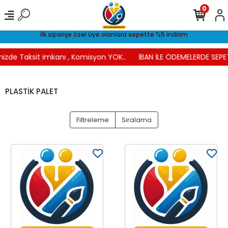
0
İlk siparişe özel üye olanlara sepette %5 indirim
nizde Taksit imkanı , Komisyon YOK..
İBAN İLE ÖDEMELERDE SEPE
PLASTİK PALET
Filtreleme
Sıralama