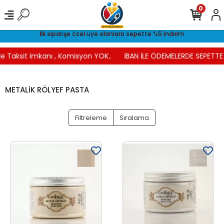
0
İlk siparişe özel üye olanlara sepette %5 indirim
e Taksit imkanı , Komisyon YOK..
İBAN İLE ÖDEMELERDE SEPETTE 
METALİK RÖLYEF PASTA
Filtreleme
Sıralama