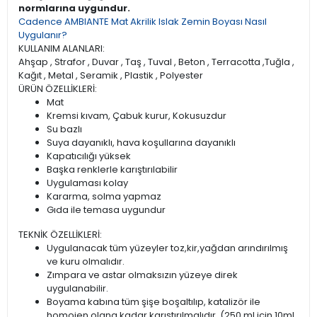
normlarına uygundur.
Cadence AMBIANTE Mat Akrilik Islak Zemin Boyası Nasıl
Uygulanır?
KULLANIM ALANLARI:
Ahşap , Strafor , Duvar , Taş , Tuval , Beton , Terracotta ,Tuğla ,
Kağıt , Metal , Seramik , Plastik , Polyester
ÜRÜN ÖZELLİKLERİ:
Mat
Kremsi kıvam, Çabuk kurur, Kokusuzdur
Su bazlı
Suya dayanıklı, hava koşullarına dayanıklı
Kapatıcılığı yüksek
Başka renklerle karıştırılabilir
Uygulaması kolay
Kararma, solma yapmaz
Gıda ile temasa uygundur
TEKNİK ÖZELLİKLERİ:
Uygulanacak tüm yüzeyler toz,kir,yağdan arındırılmış
ve kuru olmalıdır.
Zımpara ve astar olmaksızın yüzeye direk
uygulanabilir.
Boyama kabına tüm şişe boşaltılıp, katalizör ile
homojen olana kadar karıştırılmalıdır. (250 ml için 10ml,