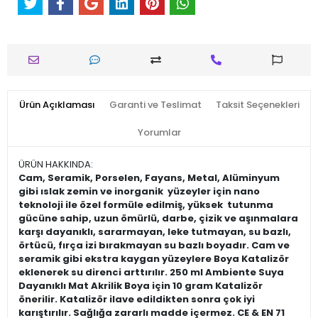
Ürün Açıklaması
Garanti ve Teslimat
Taksit Seçenekleri
Yorumlar
ÜRÜN HAKKINDA:
Cam, Seramik, Porselen, Fayans, Metal, Alüminyum
gibi ıslak zemin ve inorganik yüzeyler için nano
teknoloji ile özel formüle edilmiş, yüksek tutunma
gücüne sahip, uzun ömürlü, darbe, çizik ve aşınmalara
karşı dayanıklı, sararmayan, leke tutmayan, su bazlı,
örtücü, fırça izi bırakmayan su bazlı boyadır. Cam ve
seramik gibi ekstra kaygan yüzeylere Boya Katalizör
eklenerek su direnci arttırılır. 250 ml Ambiente Suya
Dayanıklı Mat Akrilik Boya için 10 gram Katalizör
önerilir. Katalizör ilave edildikten sonra çok iyi
karıştırılır. Sağlığa zararlı madde içermez. CE & EN 71