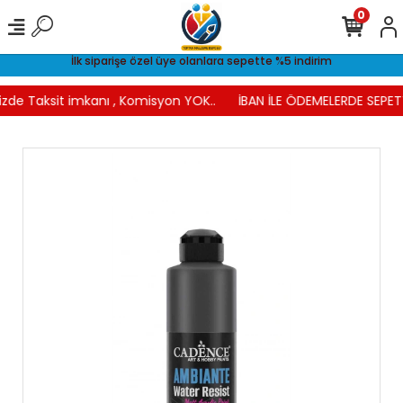
0
İlk siparişe özel üye olanlara sepette %5 indirim
izde Taksit imkanı , Komisyon YOK..
İBAN İLE ÖDEMELERDE SEPETT