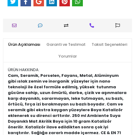
Ürün Açıklaması
Garanti ve Teslimat
Taksit Seçenekleri
Yorumlar
ÜRÜN HAKKINDA:
Cam, Seramik, Porselen, Fayans, Metal, Alüminyum
gibi ıslak zemin ve inorganik yüzeyler için nano
teknoloji ile özel formüle edilmiş, yüksek tutunma
gücüne sahip, uzun ömürlü, darbe, çizik ve aşınmalara
karşı dayanıklı, sararmayan, leke tutmayan, su bazlı,
örtücü, fırça izi bırakmayan su bazlı boyadır. Cam ve
seramik gibi ekstra kaygan yüzeylere Boya Katalizör
eklenerek su direnci arttırılır. 250 ml Ambiente Suya
Dayanıklı Mat Akrilik Boya için 10 gram Katalizör
önerilir. Katalizör ilave edildikten sonra çok iyi
karıştırılır. Sağlığa zararlı madde içermez. CE & EN 71