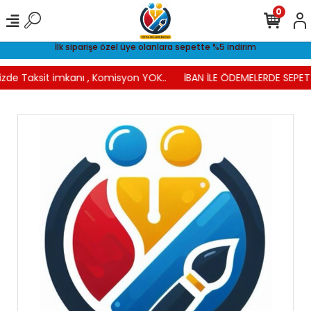
0
İlk siparişe özel üye olanlara sepette %5 indirim
zde Taksit imkanı , Komisyon YOK..
İBAN İLE ÖDEMELERDE SEPETT