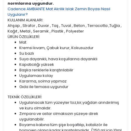
normlarına uygundur.
Cadence AMBIANTE Mat Akrilik Islak Zemin Boyası Nasıl
Uygulanır?
KULLANIM ALANLARI:
Ahşap , Strafor , Duvar , Taş , Tuval , Beton , Terracotta ,Tuğla ,
Kağıt , Metal , Seramik , Plastik , Polyester
ÜRÜN ÖZELLİKLERİ:
Mat
Kremsi kıvam, Çabuk kurur, Kokusuzdur
Su bazlı
Suya dayanıklı, hava koşullarına dayanıklı
Kapatıcılığı yüksek
Başka renklerle karıştırılabilir
Uygulaması kolay
Kararma, solma yapmaz
Gıda ile temasa uygundur
TEKNİK ÖZELLİKLERİ:
Uygulanacak tüm yüzeyler toz,kir,yağdan arındırılmış
ve kuru olmalıdır.
Zımpara ve astar olmaksızın yüzeye direk
uygulanabilir.
Boyama kabına tüm şişe boşaltılıp, katalizör ile
homojen olana kadar karıştırılmalıdır. (250 ml için 10ml,