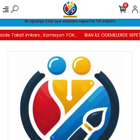
0
İlk siparişe özel üye olanlara sepette %5 indirim
izde Taksit imkanı , Komisyon YOK..
İBAN İLE ÖDEMELERDE SEPET