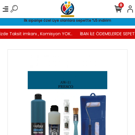
0
İlk siparişe özel üye olanlara sepette %5 indirim
izde Taksit imkanı , Komisyon YOK..
İBAN İLE ÖDEMELERDE SEPETT