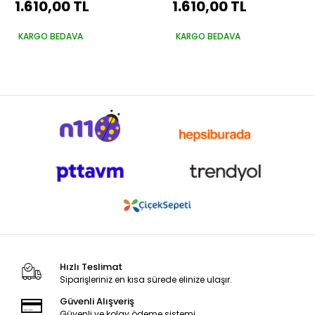
1.610,00 TL
1.610,00 TL
250 Saten Rulo Set
Vernik 250 Saten Rulo
Set
KARGO BEDAVA
KARGO BEDAVA
Hızlı Teslimat
Siparişleriniz en kısa sürede elinize ulaşır.
Güvenli Alışveriş
Güvenli ve kolay ödeme sistemi