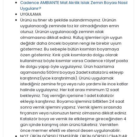
Cadence AMBIANTE Mat Akrilik Islak Zemin Boyası Nasıl
Uygulanır?
UYGULAMA
Ürünü su tiner vb şekilde sulandırmayınız. Ürünün
uygulanacağı zeminde toz kir olmadığından emin
olunuz. Ürünün uygulanacağı zeminin ıslak
olmamasına dikkat ediniz. Rütuş işlemleri için uygun
değildir daha önceki boyanın rengi ile birebir uyum
göstermez. Bu sebeple bütün kısımları boyamaya
özen gösteriniz. Kırık çizik kısımlarda dolgu olarak
kullanılmaz böyle kısımlar varsa Cadence rölyef pasta
ile dolgu yapıp öyle uygulayınız. Ürün hazırlama
aşamasında 500ml boyaya 2adet katalizörü ekleyip
karıştırınız(iyice karıştırılmalı). Ürünü uygulamak
istediğiniz zemine fırça veya rulo yardımı ile ince katlar
halinde uygulayınız. Her kat arası minimum 12 saat
bekleyiniz. Taş verniğin içerisine 1 adet katalizör
ekleyip karıştırınız. Boyama işleminiz bittikten 24 saat
sonra vernik işlemini yapınız. Vernik işlemi sırasında
fırçanızın veya rulonuzun temiz olmasına dikkat ediniz.
Katalizör boya ve vernik ile etkileşime gireceğinden 4
gün içinde karışmış olan ürünü tüketiniz. Vernikten
önce mermer efekti ve stencıl desen uygulanabilir.
NOT: ÜRÜN GÖRSELİ TEMSİLİDİR. ÜRÜN GÖRSELİ CİHAZLAR