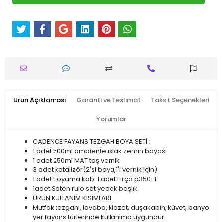
Ürün Açıklaması
Garanti ve Teslimat
Taksit Seçenekleri
Yorumlar
CADENCE FAYANS TEZGAH BOYA SETİ :
1 adet 500ml ambiente ıslak zemin boyası
1 adet 250ml MAT taş vernik
3 adet katalizör(2'si boya,1'i vernik için)
1 adet Boyama kabı 1 adet Fırça p350-1
1adet Saten rulo set yedek başlık
ÜRÜN KULLANIM KISIMLARI
Mutfak tezgahı, lavabo, klozet, duşakabin, küvet, banyo
yer fayans türlerinde kullanıma uygundur.