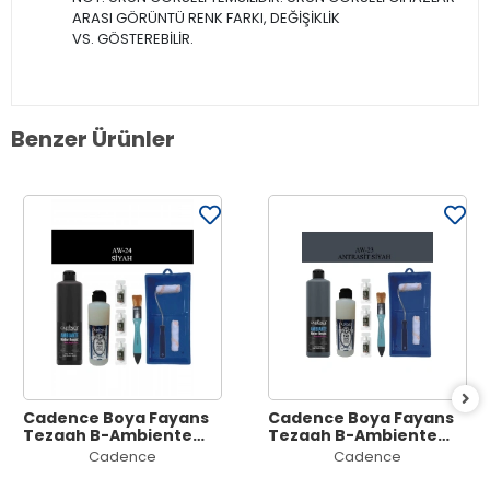
ARASI GÖRÜNTÜ RENK FARKI, DEĞİŞİKLİK
VS. GÖSTEREBİLİR.
Benzer Ürünler
Cadence Boya Fayans
Cadence Boya Fayans
Tezgah B-Ambiente
Tezgah B-Ambiente
Islak Zemin Aw-24
Islak Zemin Aw-23
Cadence
Cadence
Siyah 500Ml Katalizör
Antrasit 500Ml
30Gr MAT Taş Vernik
Katalizör 30Gr MAT Taş