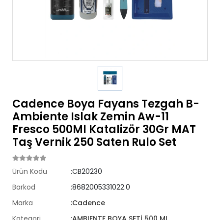
Cadence Boya Fayans Tezgah B-
Ambiente Islak Zemin Aw-11
Fresco 500Ml Katalizör 30Gr MAT
Taş Vernik 250 Saten Rulo Set
Ürün Kodu
:CB20230
Barkod
:8682005331022.0
Marka
:Cadence
Kategori
:AMBIENTE BOYA SETİ 500 ML