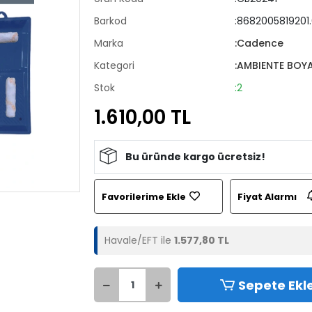
Barkod
:8682005819201
Marka
:Cadence
Kategori
:AMBIENTE BOYA
Stok
:2
1.610,00 TL
Bu üründe kargo ücretsiz!
Favorilerime Ekle
Fiyat Alarmı
Havale/EFT ile
1.577,80 TL
Sepete Ekl