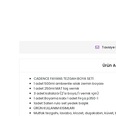
Tavsiye 
Ürün A
CADENCE FAYANS TEZGAH BOYA SETİ :
1 adet 500ml ambiente ıslak zemin boyası
1 adet 250ml MAT taş vernik
3 adet katalizör(2'si boya,1'i vernik için)
1 adet Boyama kabı 1 adet Fırça p350-1
1adet Saten rulo set yedek başlık
ÜRÜN KULLANIM KISIMLARI
Mutfak tezgahı, lavabo, klozet, duşakabin, küvet,