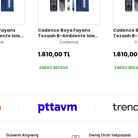
Fayans
Cadence Boya Fayans
Cadence B
nte Islak
Tezgah B-Ambiente Islak
Tezgah B-
trasit
Zemin Aw-21 Koyu Gri
Zemin Aw-
ce
Cadence
C
r 30Gr MAT
500Ml Katalizör 30Gr MAT
500Ml Kat
Saten Rulo
Taş Vernik 250 Saten Rulo
Taş Vernik
1.610,00 TL
1.610,00
Set
Set
KARGO BEDAVA
KARGO BED
Güvenli Alışveriş
Geniş Ürün Yelpazesi