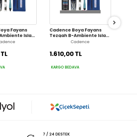
oya Fayans
Cadence Boya Fayans
Cade
Ambiente Islak
Tezgah B-Ambiente Islak
Tezga
20 KoyuArd Gri
Zemin Aw-19 VizonGri
Zemin
adence
Cadence
alizör 30Gr MAT
500Ml Katalizör 30Gr MAT
500Ml
 250 Saten Rulo
Taş Vernik 250 Saten Rulo
Taş V
 TL
1.610,00 TL
1.61
Set
Set
AVA
KARGO BEDAVA
KARG
7 / 24 DESTEK