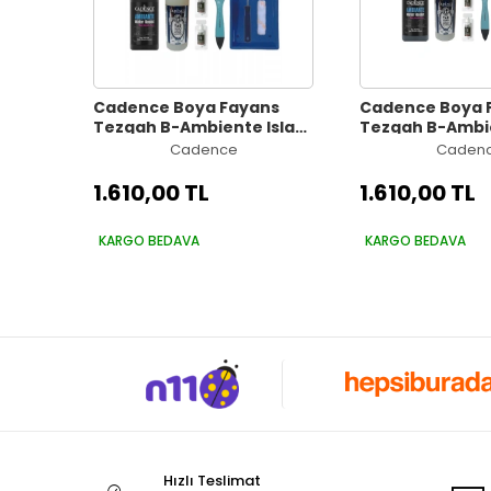
Cadence Boya Fayans
Cadence Boya 
Tezgah B-Ambiente Islak
Tezgah B-Ambie
Zemin Aw-24 Siyah 500Ml
Zemin Aw-23 An
Cadence
Caden
Katalizör 30Gr MAT Taş
500Ml Katalizö
Vernik 250 Saten Rulo Set
Taş Vernik 250 
1.610,00 TL
1.610,00 TL
Set
KARGO BEDAVA
KARGO BEDAVA
Hızlı Teslimat