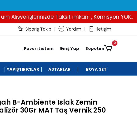
lışverişlerinizde Taksit imkanı , Komisyon YOK..
İ
Sipariş Takip
Yardım
İletişim
|
|
0
Favori Listem
Giriş Yap
Sepetim
YAPIŞTIRICILAR
ASTARLAR
BOYA SET
ah B-Ambiente Islak Zemin
alizör 30Gr MAT Taş Vernik 250