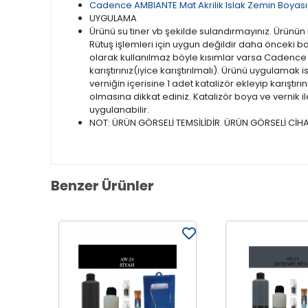
Cadence AMBIANTE Mat Akrilik Islak Zemin Boyası 
UYGULAMA
Ürünü su tiner vb şekilde sulandırmayınız. Ürün
Rütuş işlemleri için uygun değildir daha önceki b
olarak kullanılmaz böyle kısımlar varsa Cadence
karıştırınız(iyice karıştırılmalı). Ürünü uygulamak
verniğin içerisine 1 adet katalizör ekleyip karıştır
olmasına dikkat ediniz. Katalizör boya ve vernik 
uygulanabilir.
NOT: ÜRÜN GÖRSELİ TEMSİLİDİR. ÜRÜN GÖRSELİ CİHA
Benzer Ürünler