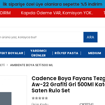
İlk siparişe özel üye olanlara sepette %5 indirim
M
Kapıda Ödeme VAR, Komisyon YOK..
Tüm A
ARA
YARDIMCI
FEKT BOYALAR
RÖLYEF PASTA
MEDIUM
ÜRÜNLER
ETİ
AMBIENTE BOYA SETİ 500 ML
Cadence Boya Fayans Tezg
Aw-22 Grafiti Gri 500Ml Kat
Saten Rulo Set
Ürün Kodu
:CB20241