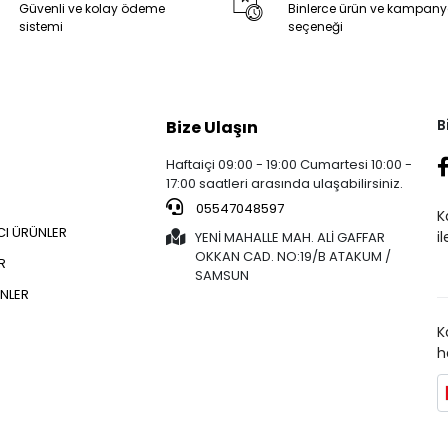
Güvenli ve kolay ödeme
Binlerce ürün ve kampan
sistemi
seçeneği
B
Bize Ulaşın
Haftaiçi 09:00 - 19:00 Cumartesi 10:00 -
17:00 saatleri arasında ulaşabilirsiniz.
05547048597
K
CI ÜRÜNLER
i
YENİ MAHALLE MAH. ALİ GAFFAR
OKKAN CAD. NO:19/B ATAKUM /
R
SAMSUN
NLER
K
h