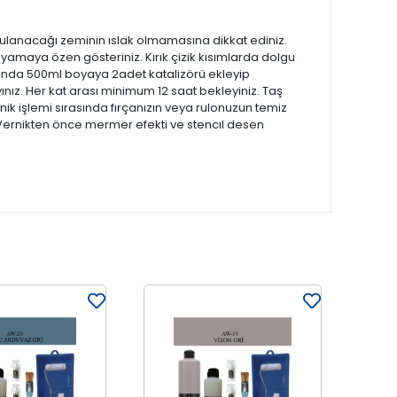
ulanacağı zeminin ıslak olmamasına dikkat ediniz.
yamaya özen gösteriniz. Kırık çizik kısımlarda dolgu
sında 500ml boyaya 2adet katalizörü ekleyip
ayınız. Her kat arası minimum 12 saat bekleyiniz. Taş
ernik işlemi sırasında fırçanızın veya rulonuzun temiz
. Vernikten önce mermer efekti ve stencıl desen