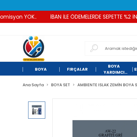
syon YOK..
İBAN İLE ÖDEMELERDE SEPETTE %2 İNDİRİ
BOYA
BOYA
FIRÇALAR
E
YARDIMCI
ÜRÜNLER
Ana Sayfa
BOYA SET
AMBIENTE ISLAK ZEMİN BOYA S