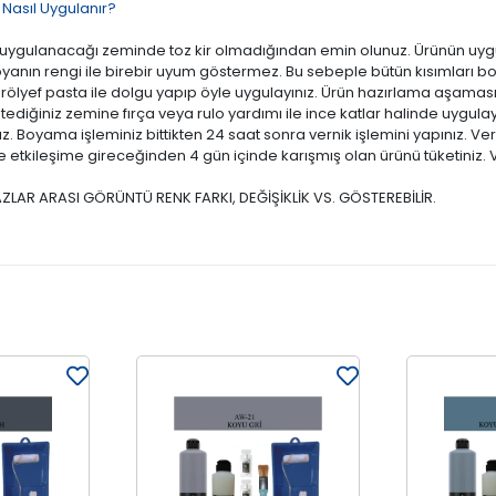
Nasıl Uygulanır?
ün uygulanacağı zeminde toz kir olmadığından emin olunuz. Ürünün uyg
oyanın rengi ile birebir uyum göstermez. Bu sebeple bütün kısımları bo
 rölyef pasta ile dolgu yapıp öyle uygulayınız. Ürün hazırlama aşama
 istediğiniz zemine fırça veya rulo yardımı ile ince katlar halinde uygul
ınız. Boyama işleminiz bittikten 24 saat sonra vernik işlemini yapınız. V
ile etkileşime gireceğinden 4 gün içinde karışmış olan ürünü tüketiniz
ZLAR ARASI GÖRÜNTÜ RENK FARKI, DEĞİŞİKLİK VS. GÖSTEREBİLİR.