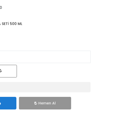
.0
 SETİ 500 ML
e
Hemen Al