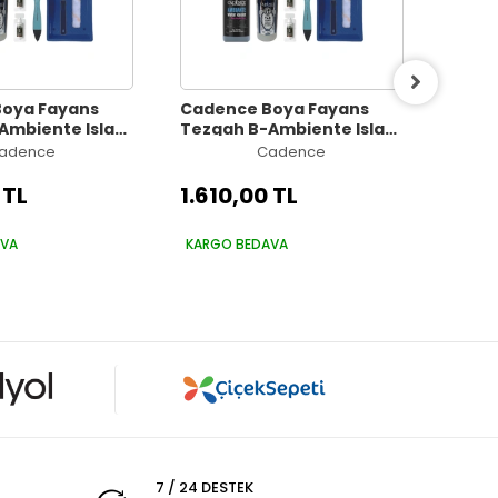
oya Fayans
Cadence Boya Fayans
Cade
Ambiente Islak
Tezgah B-Ambiente Islak
Tezga
21 Koyu Gri
Zemin Aw-20 KoyuArd Gri
Zemin
adence
Cadence
alizör 30Gr MAT
500Ml Katalizör 30Gr MAT
500Ml
 250 Saten Rulo
Taş Vernik 250 Saten Rulo
Taş V
 TL
1.610,00 TL
1.61
Set
Set
AVA
KARGO BEDAVA
KARG
7 / 24 DESTEK