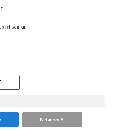
.0
 SETİ 500 ML
e
Hemen Al