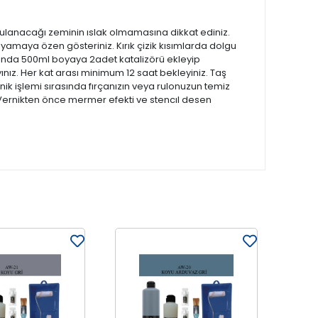
ulanacağı zeminin ıslak olmamasına dikkat ediniz.
yamaya özen gösteriniz. Kırık çizik kısımlarda dolgu
sında 500ml boyaya 2adet katalizörü ekleyip
ayınız. Her kat arası minimum 12 saat bekleyiniz. Taş
ernik işlemi sırasında fırçanızın veya rulonuzun temiz
. Vernikten önce mermer efekti ve stencıl desen