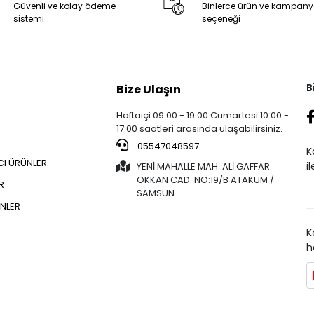
Güvenli ve kolay ödeme
Binlerce ürün ve kampan
sistemi
seçeneği
B
Bize Ulaşın
Haftaiçi 09:00 - 19:00 Cumartesi 10:00 -
17:00 saatleri arasında ulaşabilirsiniz.
05547048597
K
CI ÜRÜNLER
i
YENİ MAHALLE MAH. ALİ GAFFAR
OKKAN CAD. NO:19/B ATAKUM /
R
SAMSUN
NLER
K
h