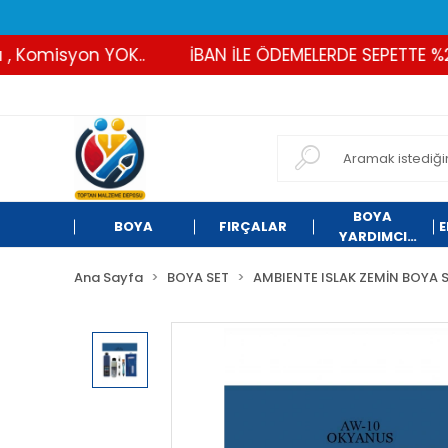
omisyon YOK..
İBAN İLE ÖDEMELERDE SEPETTE %2 İND
BOYA
BOYA
FIRÇALAR
E
YARDIMCI
ÜRÜNLER
Ana Sayfa
BOYA SET
AMBIENTE ISLAK ZEMİN BOYA S