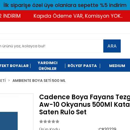
İlk siparişe özel üye olanlara sepette %5 indirim
İRİM
Kapıda Ödeme VAR, Komisyon YOK..
Tü
ARA
YARDIMCI
FEKT BOYALAR
RÖLYEF PASTA
MEDIUM
ÜRÜNLER
ETİ
AMBIENTE BOYA SETİ 500 ML
Cadence Boya Fayans Tezg
Aw-10 Okyanus 500Ml Katal
Saten Rulo Set
Ürün Kodu
:CB20229