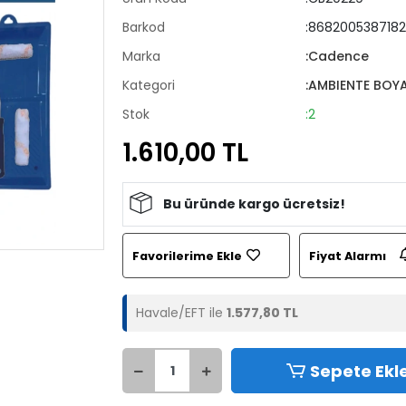
Barkod
:8682005387182
Marka
:Cadence
Kategori
:AMBIENTE BOYA
Stok
:2
1.610,00 TL
Bu üründe kargo ücretsiz!
Favorilerime Ekle
Fiyat Alarmı
Havale/EFT ile
1.577,80 TL
Sepete Ekl