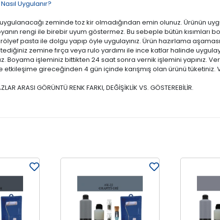
Nasıl Uygulanır?
ün uygulanacağı zeminde toz kir olmadığından emin olunuz. Ürünün uyg
oyanın rengi ile birebir uyum göstermez. Bu sebeple bütün kısımları bo
 rölyef pasta ile dolgu yapıp öyle uygulayınız. Ürün hazırlama aşama
 istediğiniz zemine fırça veya rulo yardımı ile ince katlar halinde uygul
ınız. Boyama işleminiz bittikten 24 saat sonra vernik işlemini yapınız. V
ile etkileşime gireceğinden 4 gün içinde karışmış olan ürünü tüketiniz
ZLAR ARASI GÖRÜNTÜ RENK FARKI, DEĞİŞİKLİK VS. GÖSTEREBİLİR.