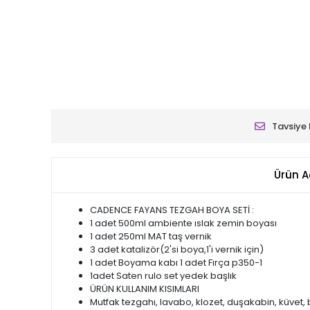
Tavsiye 
Ürün A
CADENCE FAYANS TEZGAH BOYA SETİ :
1 adet 500ml ambiente ıslak zemin boyası
1 adet 250ml MAT taş vernik
3 adet katalizör(2'si boya,1'i vernik için)
1 adet Boyama kabı 1 adet Fırça p350-1
1adet Saten rulo set yedek başlık
ÜRÜN KULLANIM KISIMLARI
Mutfak tezgahı, lavabo, klozet, duşakabin, küvet,