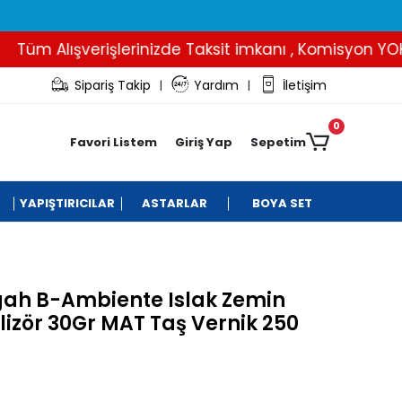
m Alışverişlerinizde Taksit imkanı , Komisyon YOK..
Sipariş Takip
Yardım
İletişim
|
|
0
Favori Listem
Giriş Yap
Sepetim
YAPIŞTIRICILAR
ASTARLAR
BOYA SET
ah B-Ambiente Islak Zemin
izör 30Gr MAT Taş Vernik 250