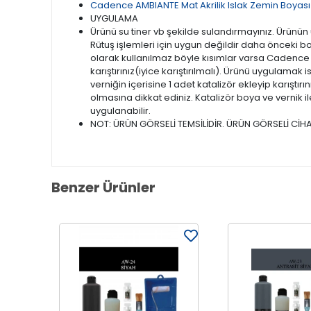
Cadence AMBIANTE Mat Akrilik Islak Zemin Boyası 
UYGULAMA
Ürünü su tiner vb şekilde sulandırmayınız. Ürün
Rütuş işlemleri için uygun değildir daha önceki b
olarak kullanılmaz böyle kısımlar varsa Cadence
karıştırınız(iyice karıştırılmalı). Ürünü uygulamak
verniğin içerisine 1 adet katalizör ekleyip karıştır
olmasına dikkat ediniz. Katalizör boya ve vernik 
uygulanabilir.
NOT: ÜRÜN GÖRSELİ TEMSİLİDİR. ÜRÜN GÖRSELİ CİHA
Benzer Ürünler