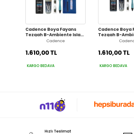
Cadence Boya Fayans
Cadence Boya 
Tezgah B-Ambiente Islak
Tezgah B-Ambie
Zemin Aw-24 Siyah 500Ml
Zemin Aw-23 An
Cadence
Caden
Katalizör 30Gr MAT Taş
500Ml Katalizö
Vernik 250 Saten Rulo Set
Taş Vernik 250 
1.610,00 TL
1.610,00 TL
Set
KARGO BEDAVA
KARGO BEDAVA
Hızlı Teslimat