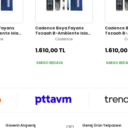
Fayans
Cadence Boya Fayans
Cadence B
nte Islak
Tezgah B-Ambiente Islak
Tezgah B-
trasit
Zemin Aw-22 Grafiti Gri
Zemin Aw-
ce
Cadence
C
r 30Gr MAT
500Ml Katalizör 30Gr MAT
500Ml Kat
Saten Rulo
Taş Vernik 250 Saten Rulo
Taş Vernik
1.610,00 TL
1.610,00
Set
Set
KARGO BEDAVA
KARGO BED
Güvenli Alışveriş
Geniş Ürün Yelpazesi