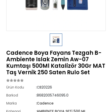
Cadence Boya Fayans Tezgah B-
Ambiente Islak Zemin Aw-07
Kumtaşı 500Ml Katalizör 30Gr MAT
Taş Vernik 250 Saten Rulo Set
Ürün Kodu
:CB20226
Barkod
:8682005746095.0
Marka
:Cadence
Kategori
:AMBIENTE BOYA SETİ 500 ML