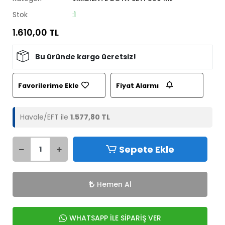
Stok
:1
1.610,00 TL
Bu üründe kargo ücretsiz!
Favorilerime Ekle
Fiyat Alarmı
Havale/EFT ile
1.577,80 TL
Sepete Ekle
Hemen Al
WHATSAPP İLE SİPARİŞ VER