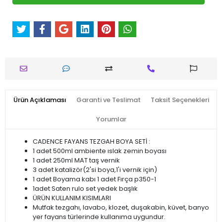
Ürün Açıklaması
Garanti ve Teslimat
Taksit Seçenekleri
Yorumlar
CADENCE FAYANS TEZGAH BOYA SETİ :
1 adet 500ml ambiente ıslak zemin boyası
1 adet 250ml MAT taş vernik
3 adet katalizör(2'si boya,1'i vernik için)
1 adet Boyama kabı 1 adet Fırça p350-1
1adet Saten rulo set yedek başlık
ÜRÜN KULLANIM KISIMLARI
Mutfak tezgahı, lavabo, klozet, duşakabin, küvet, banyo
yer fayans türlerinde kullanıma uygundur.