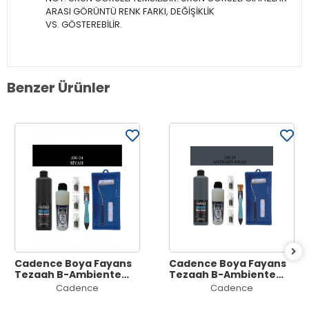
ARASI GÖRÜNTÜ RENK FARKI, DEĞİŞİKLİK
VS. GÖSTEREBİLİR.
Benzer Ürünler
Cadence Boya Fayans
Cadence Boya Fayans
Tezgah B-Ambiente
Tezgah B-Ambiente
Islak Zemin Aw-24
Islak Zemin Aw-23
Cadence
Cadence
Siyah 500Ml Katalizör
Antrasit 500Ml
30Gr MAT Taş Vernik
Katalizör 30Gr MAT Taş