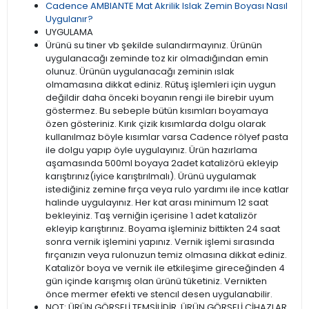
Cadence AMBIANTE Mat Akrilik Islak Zemin Boyası Nasıl
Uygulanır?
UYGULAMA
Ürünü su tiner vb şekilde sulandırmayınız. Ürünün
uygulanacağı zeminde toz kir olmadığından emin
olunuz. Ürünün uygulanacağı zeminin ıslak
olmamasına dikkat ediniz. Rütuş işlemleri için uygun
değildir daha önceki boyanın rengi ile birebir uyum
göstermez. Bu sebeple bütün kısımları boyamaya
özen gösteriniz. Kırık çizik kısımlarda dolgu olarak
kullanılmaz böyle kısımlar varsa Cadence rölyef pasta
ile dolgu yapıp öyle uygulayınız. Ürün hazırlama
aşamasında 500ml boyaya 2adet katalizörü ekleyip
karıştırınız(iyice karıştırılmalı). Ürünü uygulamak
istediğiniz zemine fırça veya rulo yardımı ile ince katlar
halinde uygulayınız. Her kat arası minimum 12 saat
bekleyiniz. Taş verniğin içerisine 1 adet katalizör
ekleyip karıştırınız. Boyama işleminiz bittikten 24 saat
sonra vernik işlemini yapınız. Vernik işlemi sırasında
fırçanızın veya rulonuzun temiz olmasına dikkat ediniz.
Katalizör boya ve vernik ile etkileşime gireceğinden 4
gün içinde karışmış olan ürünü tüketiniz. Vernikten
önce mermer efekti ve stencıl desen uygulanabilir.
NOT: ÜRÜN GÖRSELİ TEMSİLİDİR. ÜRÜN GÖRSELİ CİHAZLAR