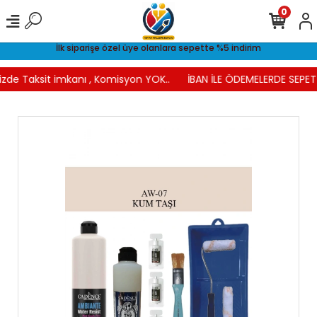
0
İlk siparişe özel üye olanlara sepette %5 indirim
izde Taksit imkanı , Komisyon YOK..
İBAN İLE ÖDEMELERDE SEPETT