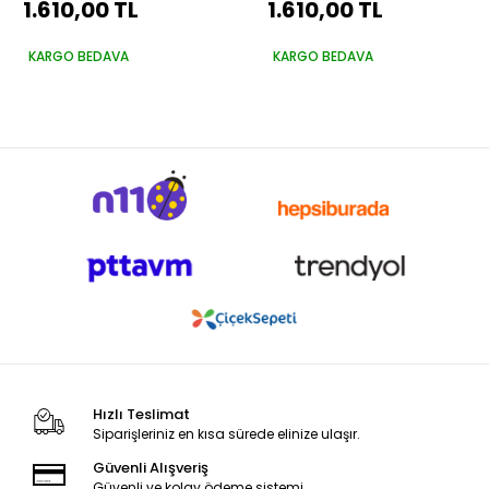
1.610,00 TL
1.610,00 TL
250 Saten Rulo Set
Vernik 250 Saten Rulo
Set
KARGO BEDAVA
KARGO BEDAVA
Hızlı Teslimat
Siparişleriniz en kısa sürede elinize ulaşır.
Güvenli Alışveriş
Güvenli ve kolay ödeme sistemi