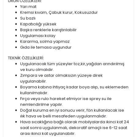
ÜRÜN ÖZELLİKLERİ:
Yarı mat
Kremsi kıvam, Çabuk kurur, Kokusuzdur
Su bazlı
Kapatıcılığı yüksek
Başka renklerle karıştırılabilir
Uygulaması kolay
Kararma, solma yapmaz
Gıda ile temasa uygundur
TEKNİK ÖZELLİKLERİ:
Uygulanacak tüm yüzeyler toz,kir,yağdan arındırılmış
ve kuru olmalıdır.
Zımpara ve astar olmaksızın yüzeye direk
uygulanabilir.
Boyama kabına ihtiyaç kadar boya alıp, su eklemeden
kullanılmalıdır.
Fırça veya rulo hareket etmiyor ise sprey su ile
nemlendirilme yapılır.
Doğal kuruma en iyi sonucu verir, fön kullanılacak ise
ılık hava ve belli mesafeden uygulanmalıdır.
Hava sıcaklığına bağlı olarak mobilyalarda ikinci kat 24
saat sonra uygulanmalı, dekoratif amaçlı ise 6-12 saat
arası ikinci kat uygulanabilir.