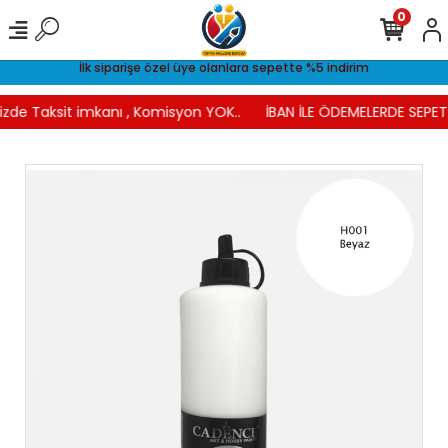
0
İlk siparişe özel üye olanlara sepette %5 indirim
izde Taksit imkanı , Komisyon YOK..
İBAN İLE ÖDEMELERDE SEPETT