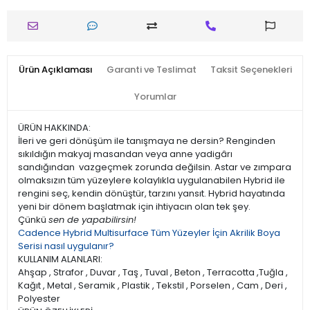
Ürün Açıklaması
Garanti ve Teslimat
Taksit Seçenekleri
Yorumlar
ÜRÜN HAKKINDA:
İleri ve geri dönüşüm ile tanışmaya ne dersin? Renginden
sıkıldığın makyaj masandan veya anne yadigârı
sandığından vazgeçmek zorunda değilsin. Astar ve zımpara
olmaksızın tüm yüzeylere kolaylıkla uygulanabilen Hybrid ile
rengini seç, kendin dönüştür, tarzını yansıt. Hybrid hayatında
yeni bir dönem başlatmak için ihtiyacın olan tek şey.
Çünkü
sen de yapabilirsin!
Cadence Hybrid Multisurface Tüm Yüzeyler İçin Akrilik Boya
Serisi nasıl uygulanır?
KULLANIM ALANLARI:
Ahşap , Strafor , Duvar , Taş , Tuval , Beton , Terracotta ,Tuğla ,
Kağıt , Metal , Seramik , Plastik , Tekstil , Porselen , Cam , Deri ,
Polyester