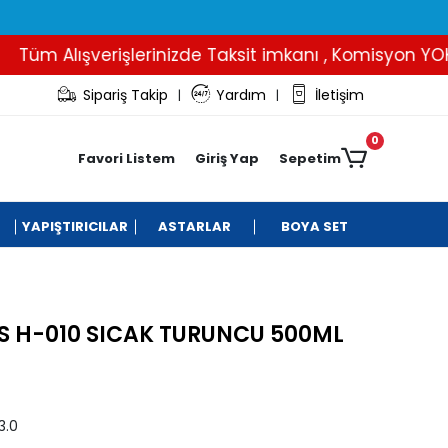
m Alışverişlerinizde Taksit imkanı , Komisyon YOK..
Sipariş Takip
Yardım
İletişim
|
|
0
Favori Listem
Giriş Yap
Sepetim
YAPIŞTIRICILAR
ASTARLAR
BOYA SET
S H-010 SICAK TURUNCU 500ML
3.0