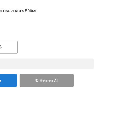
ULTISURFACES 500ML
e
Hemen Al