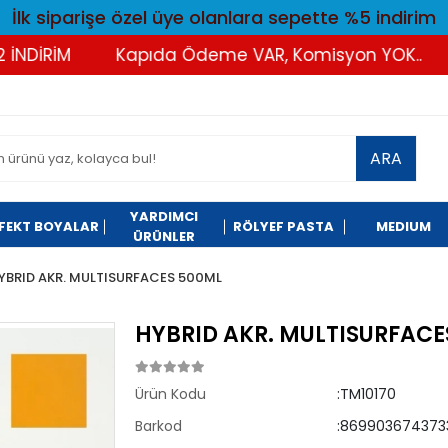
İlk siparişe özel üye olanlara sepette %5 indirim
İRİM
Kapıda Ödeme VAR, Komisyon YOK..
Tü
ARA
YARDIMCI
FEKT BOYALAR
RÖLYEF PASTA
MEDIUM
ÜRÜNLER
YBRID AKR. MULTISURFACES 500ML
HYBRID AKR. MULTISURFACE
Ürün Kodu
:TM10170
Barkod
:869903674373