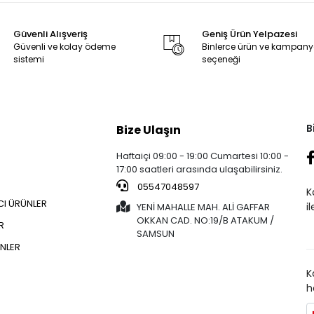
Güvenli Alışveriş
Geniş Ürün Yelpazesi
Güvenli ve kolay ödeme
Binlerce ürün ve kampan
sistemi
seçeneği
B
Bize Ulaşın
Haftaiçi 09:00 - 19:00 Cumartesi 10:00 -
17:00 saatleri arasında ulaşabilirsiniz.
05547048597
K
CI ÜRÜNLER
i
YENİ MAHALLE MAH. ALİ GAFFAR
OKKAN CAD. NO:19/B ATAKUM /
R
SAMSUN
NLER
K
h