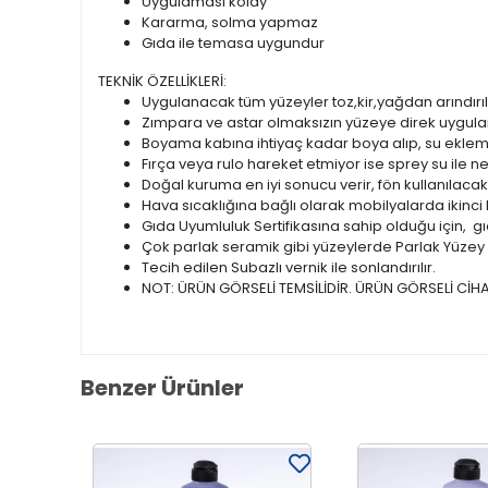
Uygulaması kolay
Kararma, solma yapmaz
Gıda ile temasa uygundur
TEKNİK ÖZELLİKLERİ:
Uygulanacak tüm yüzeyler toz,kir,yağdan arındırıl
Zımpara ve astar olmaksızın yüzeye direk uygulan
Boyama kabına ihtiyaç kadar boya alıp, su ekleme
Fırça veya rulo hareket etmiyor ise sprey su ile ne
Doğal kuruma en iyi sonucu verir, fön kullanılacak
Hava sıcaklığına bağlı olarak mobilyalarda ikinci 
Gıda Uyumluluk Sertifikasına sahip olduğu için, gı
Çok parlak seramik gibi yüzeylerde Parlak Yüzey As
Tecih edilen Subazlı vernik ile sonlandırılır.
NOT: ÜRÜN GÖRSELİ TEMSİLİDİR. ÜRÜN GÖRSELİ CİHA
Benzer Ürünler