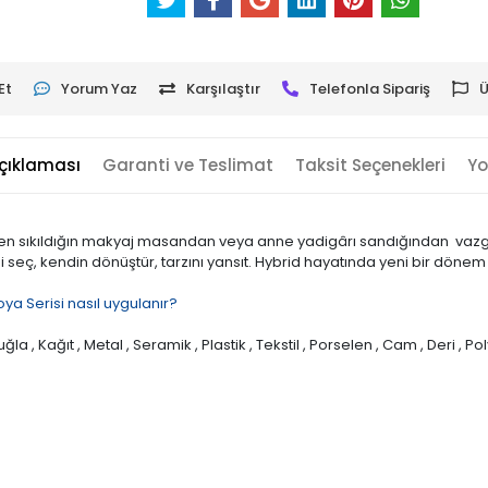
Et
Yorum Yaz
Karşılaştır
Telefonla Sipariş
Ü
çıklaması
Garanti ve Teslimat
Taksit Seçenekleri
Yo
nden sıkıldığın makyaj masandan veya anne yadigârı sandığından vaz
i seç, kendin dönüştür, tarzını yansıt. Hybrid hayatında yeni bir dönem
ya Serisi nasıl uygulanır?
ğla , Kağıt , Metal , Seramik , Plastik , Tekstil , Porselen , Cam , Deri , Po