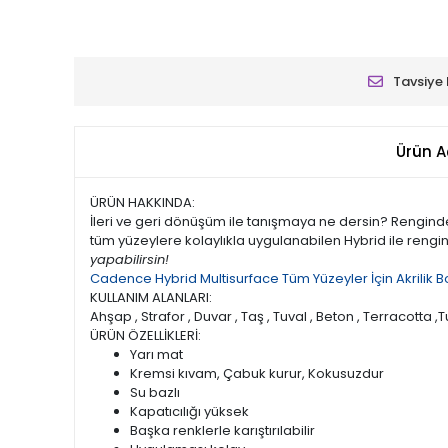
Tavsiye 
Ürün A
ÜRÜN HAKKINDA:
İleri ve geri dönüşüm ile tanışmaya ne dersin? Rengi
tüm yüzeylere kolaylıkla uygulanabilen Hybrid ile rengin
yapabilirsin!
Cadence Hybrid Multisurface Tüm Yüzeyler İçin Akrilik Bo
KULLANIM ALANLARI:
Ahşap , Strafor , Duvar , Taş , Tuval , Beton , Terracotta ,Tu
ÜRÜN ÖZELLİKLERİ:
Yarı mat
Kremsi kıvam, Çabuk kurur, Kokusuzdur
Su bazlı
Kapatıcılığı yüksek
Başka renklerle karıştırılabilir