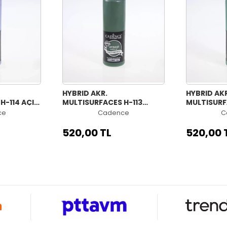
HYBRID AKR.
HYBRID AKR
H-114 AÇIK
MULTISURFACES H-113
MULTISURF
ZÜMRÜT YEŞİLİ 500ML
OFELYA 50
ce
Cadence
C
520,00 TL
520,00 