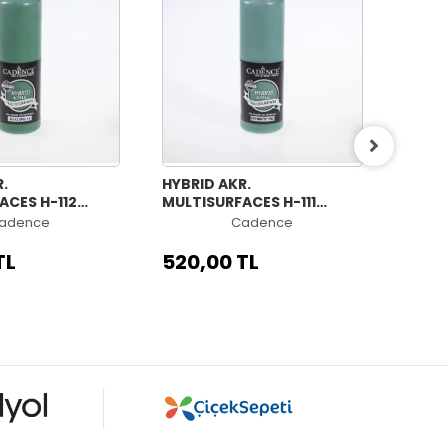
.
HYBRID AKR.
HYBRI
ACES H-112
MULTISURFACES H-111
MULTI
0ML
KRALİYET YEŞİLİ 500ML
İLKB
adence
Cadence
TL
520,00 TL
520