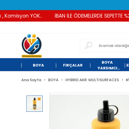
omisyon YOK..
İBAN İLE ÖDEMELERDE SEPETTE %2 İND
BOYA
BOYA
FIRÇALAR
E
YARDIMCI
ÜRÜNLER
Ana Sayfa
BOYA
HYBRID AKR. MULTISURFACES
H