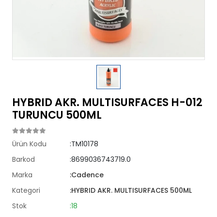
HYBRID AKR. MULTISURFACES H-012
TURUNCU 500ML
Ürün Kodu
:TM10178
Barkod
:8699036743719.0
Marka
:Cadence
Kategori
:HYBRID AKR. MULTISURFACES 500ML
Stok
:18