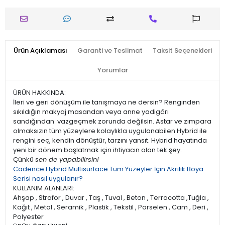
Ürün Açıklaması
Garanti ve Teslimat
Taksit Seçenekleri
Yorumlar
ÜRÜN HAKKINDA:
İleri ve geri dönüşüm ile tanışmaya ne dersin? Renginden
sıkıldığın makyaj masandan veya anne yadigârı
sandığından vazgeçmek zorunda değilsin. Astar ve zımpara
olmaksızın tüm yüzeylere kolaylıkla uygulanabilen Hybrid ile
rengini seç, kendin dönüştür, tarzını yansıt. Hybrid hayatında
yeni bir dönem başlatmak için ihtiyacın olan tek şey.
Çünkü
sen de yapabilirsin!
Cadence Hybrid Multisurface Tüm Yüzeyler İçin Akrilik Boya
Serisi nasıl uygulanır?
KULLANIM ALANLARI:
Ahşap , Strafor , Duvar , Taş , Tuval , Beton , Terracotta ,Tuğla ,
Kağıt , Metal , Seramik , Plastik , Tekstil , Porselen , Cam , Deri ,
Polyester