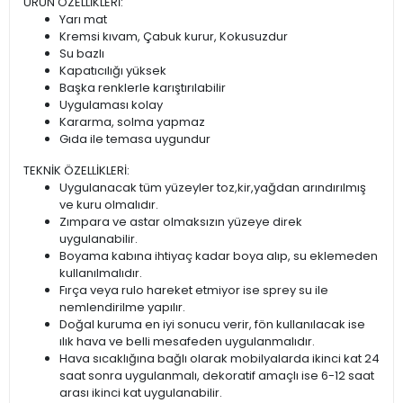
ÜRÜN ÖZELLİKLERİ:
Yarı mat
Kremsi kıvam, Çabuk kurur, Kokusuzdur
Su bazlı
Kapatıcılığı yüksek
Başka renklerle karıştırılabilir
Uygulaması kolay
Kararma, solma yapmaz
Gıda ile temasa uygundur
TEKNİK ÖZELLİKLERİ:
Uygulanacak tüm yüzeyler toz,kir,yağdan arındırılmış
ve kuru olmalıdır.
Zımpara ve astar olmaksızın yüzeye direk
uygulanabilir.
Boyama kabına ihtiyaç kadar boya alıp, su eklemeden
kullanılmalıdır.
Fırça veya rulo hareket etmiyor ise sprey su ile
nemlendirilme yapılır.
Doğal kuruma en iyi sonucu verir, fön kullanılacak ise
ılık hava ve belli mesafeden uygulanmalıdır.
Hava sıcaklığına bağlı olarak mobilyalarda ikinci kat 24
saat sonra uygulanmalı, dekoratif amaçlı ise 6-12 saat
arası ikinci kat uygulanabilir.