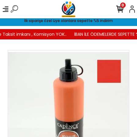
0
İlk siparişe özel üye olanlara sepette %5 indirim
 Taksit imkanı , Komisyon YOK..
İBAN İLE ÖDEMELERDE SEPETTE %