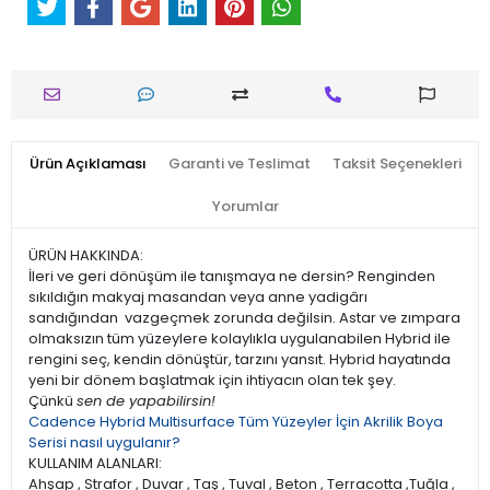
Ürün Açıklaması
Garanti ve Teslimat
Taksit Seçenekleri
Yorumlar
ÜRÜN HAKKINDA:
İleri ve geri dönüşüm ile tanışmaya ne dersin? Renginden
sıkıldığın makyaj masandan veya anne yadigârı
sandığından vazgeçmek zorunda değilsin. Astar ve zımpara
olmaksızın tüm yüzeylere kolaylıkla uygulanabilen Hybrid ile
rengini seç, kendin dönüştür, tarzını yansıt. Hybrid hayatında
yeni bir dönem başlatmak için ihtiyacın olan tek şey.
Çünkü
sen de yapabilirsin!
Cadence Hybrid Multisurface Tüm Yüzeyler İçin Akrilik Boya
Serisi nasıl uygulanır?
KULLANIM ALANLARI:
Ahşap , Strafor , Duvar , Taş , Tuval , Beton , Terracotta ,Tuğla ,