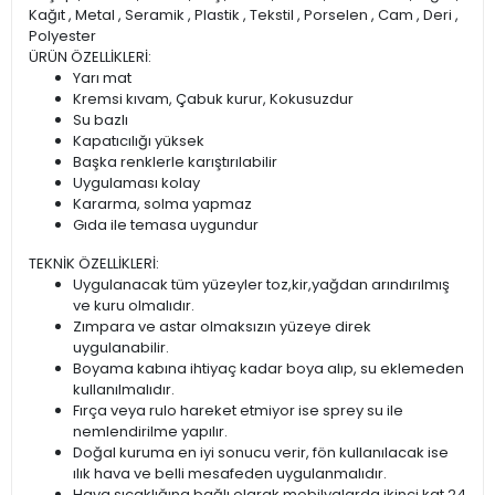
Kağıt , Metal , Seramik , Plastik , Tekstil , Porselen , Cam , Deri ,
Polyester
ÜRÜN ÖZELLİKLERİ:
Yarı mat
Kremsi kıvam, Çabuk kurur, Kokusuzdur
Su bazlı
Kapatıcılığı yüksek
Başka renklerle karıştırılabilir
Uygulaması kolay
Kararma, solma yapmaz
Gıda ile temasa uygundur
TEKNİK ÖZELLİKLERİ:
Uygulanacak tüm yüzeyler toz,kir,yağdan arındırılmış
ve kuru olmalıdır.
Zımpara ve astar olmaksızın yüzeye direk
uygulanabilir.
Boyama kabına ihtiyaç kadar boya alıp, su eklemeden
kullanılmalıdır.
Fırça veya rulo hareket etmiyor ise sprey su ile
nemlendirilme yapılır.
Doğal kuruma en iyi sonucu verir, fön kullanılacak ise
ılık hava ve belli mesafeden uygulanmalıdır.
Hava sıcaklığına bağlı olarak mobilyalarda ikinci kat 24