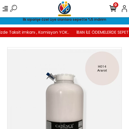
0
İlk siparişe özel üye olanlara sepette %5 indirim
izde Taksit imkanı , Komisyon YOK..
İBAN İLE ÖDEMELERDE SEPETT