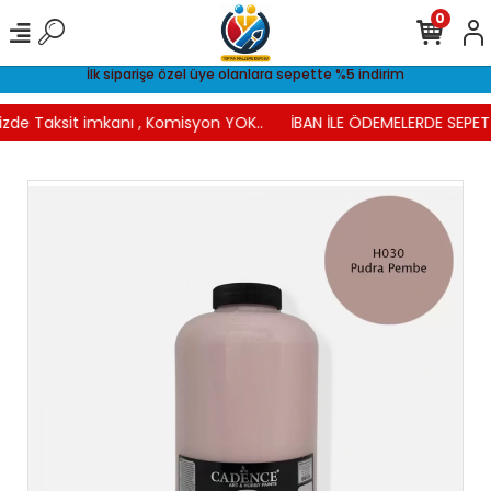
0
İlk siparişe özel üye olanlara sepette %5 indirim
izde Taksit imkanı , Komisyon YOK..
İBAN İLE ÖDEMELERDE SEPETT