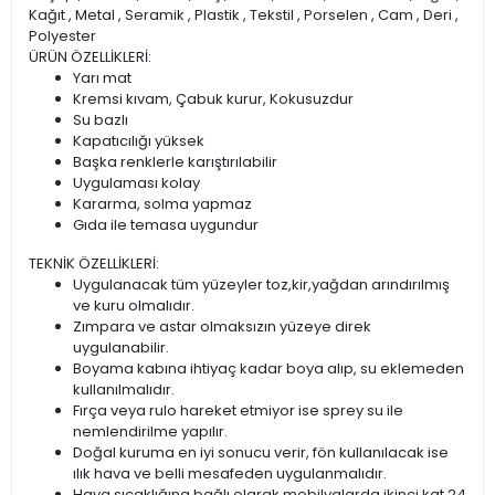
Kağıt , Metal , Seramik , Plastik , Tekstil , Porselen , Cam , Deri ,
Polyester
ÜRÜN ÖZELLİKLERİ:
Yarı mat
Kremsi kıvam, Çabuk kurur, Kokusuzdur
Su bazlı
Kapatıcılığı yüksek
Başka renklerle karıştırılabilir
Uygulaması kolay
Kararma, solma yapmaz
Gıda ile temasa uygundur
TEKNİK ÖZELLİKLERİ:
Uygulanacak tüm yüzeyler toz,kir,yağdan arındırılmış
ve kuru olmalıdır.
Zımpara ve astar olmaksızın yüzeye direk
uygulanabilir.
Boyama kabına ihtiyaç kadar boya alıp, su eklemeden
kullanılmalıdır.
Fırça veya rulo hareket etmiyor ise sprey su ile
nemlendirilme yapılır.
Doğal kuruma en iyi sonucu verir, fön kullanılacak ise
ılık hava ve belli mesafeden uygulanmalıdır.
Hava sıcaklığına bağlı olarak mobilyalarda ikinci kat 24