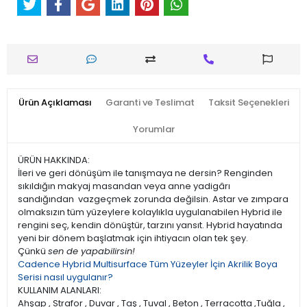
Ürün Açıklaması
Garanti ve Teslimat
Taksit Seçenekleri
Yorumlar
ÜRÜN HAKKINDA:
İleri ve geri dönüşüm ile tanışmaya ne dersin? Renginden
sıkıldığın makyaj masandan veya anne yadigârı
sandığından vazgeçmek zorunda değilsin. Astar ve zımpara
olmaksızın tüm yüzeylere kolaylıkla uygulanabilen Hybrid ile
rengini seç, kendin dönüştür, tarzını yansıt. Hybrid hayatında
yeni bir dönem başlatmak için ihtiyacın olan tek şey.
Çünkü
sen de yapabilirsin!
Cadence Hybrid Multisurface Tüm Yüzeyler İçin Akrilik Boya
Serisi nasıl uygulanır?
KULLANIM ALANLARI:
Ahşap , Strafor , Duvar , Taş , Tuval , Beton , Terracotta ,Tuğla ,