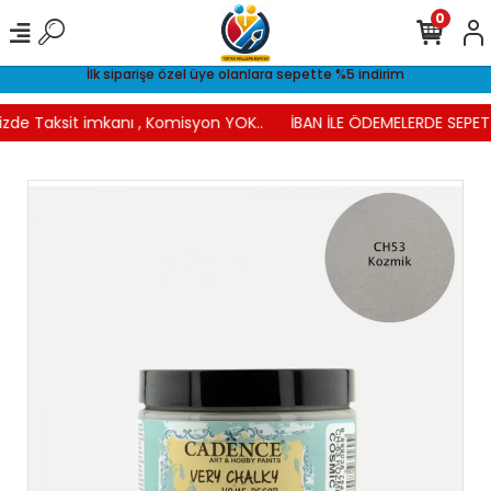
0
İlk siparişe özel üye olanlara sepette %5 indirim
izde Taksit imkanı , Komisyon YOK..
İBAN İLE ÖDEMELERDE SEPETT