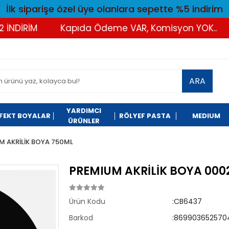
İlk siparişe özel üye olanlara sepette %5 indirim
DİRİM
Kapıda Ödeme VAR, Komisyon YOK..
T
ARA
YARDIMCI
FEKT BOYALAR
RÖLYEF PASTA
MEDIUM
ÜRÜNLER
M AKRİLİK BOYA 750ML
PREMIUM AKRİLİK BOYA 000
Ürün Kodu
:CB6437
Barkod
:869903652570