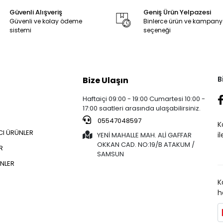
Güvenli Alışveriş
Geniş Ürün Yelpazesi
Güvenli ve kolay ödeme
Binlerce ürün ve kampan
sistemi
seçeneği
B
Bize Ulaşın
Haftaiçi 09:00 - 19:00 Cumartesi 10:00 -
17:00 saatleri arasında ulaşabilirsiniz.
05547048597
K
CI ÜRÜNLER
i
YENİ MAHALLE MAH. ALİ GAFFAR
OKKAN CAD. NO:19/B ATAKUM /
R
SAMSUN
NLER
K
h