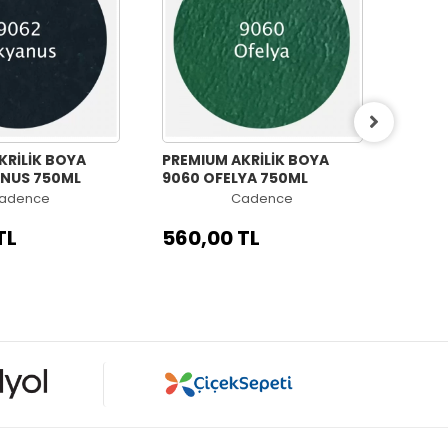
KRİLİK BOYA
PREMIUM AKRİLİK BOYA
PREMI
NUS 750ML
9060 OFELYA 750ML
9058 
adence
Cadence
TL
560,00 TL
560