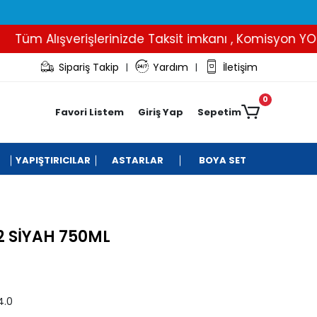
üm Alışverişlerinizde Taksit imkanı , Komisyon YOK..
Sipariş Takip
Yardım
İletişim
|
|
0
Favori Listem
Giriş Yap
Sepetim
YAPIŞTIRICILAR
ASTARLAR
BOYA SET
2 SİYAH 750ML
4.0