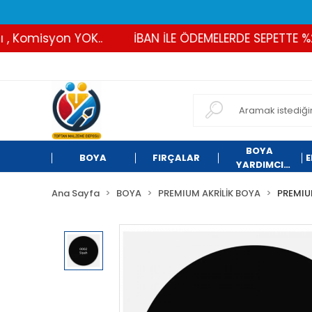
Komisyon YOK..
İBAN İLE ÖDEMELERDE SEPETTE %2 İN
BOYA
BOYA
FIRÇALAR
E
YARDIMCI
ÜRÜNLER
Ana Sayfa
BOYA
PREMIUM AKRİLİK BOYA
PREMIU