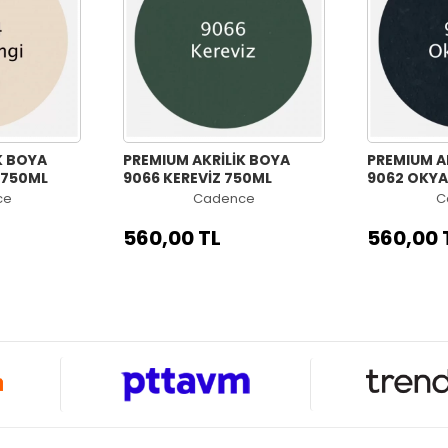
K BOYA
PREMIUM AKRİLİK BOYA
PREMIUM A
 750ML
9066 KEREVİZ 750ML
9062 OKYA
ce
Cadence
C
560,00 TL
560,00 