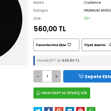
Marka
:Cadence
Kategori
:PREMIUM AKRİL
Stok
:20+
560,00 TL
Favorilerime Ekle
Fiyat Alarmı
Havale/EFT ile
548,80 TL
Sepete Ekl
WHATSAPP İLE SİPARİŞ VER