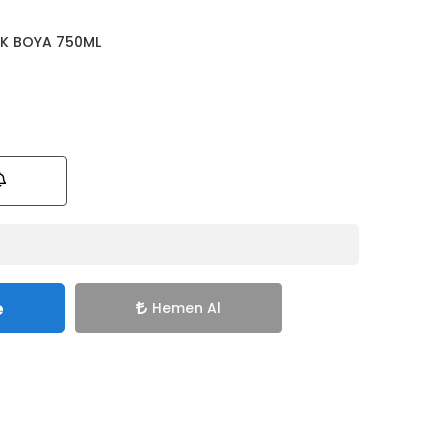
İK BOYA 750ML
e
Hemen Al