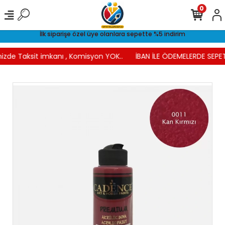
0
İlk siparişe özel üye olanlara sepette %5 indirim
izde Taksit imkanı , Komisyon YOK..
İBAN İLE ÖDEMELERDE SEPET