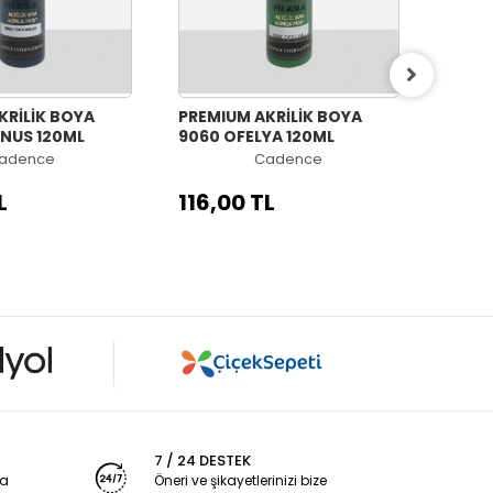
KRİLİK BOYA
PREMIUM AKRİLİK BOYA
PREMI
NUS 120ML
9060 OFELYA 120ML
9058 
adence
Cadence
L
116,00 TL
116,
7 / 24 DESTEK
ya
Öneri ve şikayetlerinizi bize