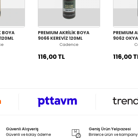
K BOYA
PREMIUM AKRİLİK BOYA
PREMIUM A
 120ML
9066 KEREVİZ 120ML
9062 OKYA
ce
Cadence
C
116,00 TL
116,00 T
Güvenli Alışveriş
Geniş Ürün Yelpazesi
Güvenli ve kolay ödeme
Binlerce ürün ve kampan