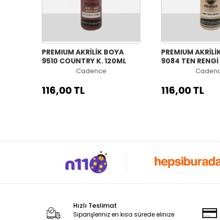
PREMIUM AKRİLİK BOYA
PREMIUM AKRİLİ
9510 COUNTRY K. 120ML
9084 TEN RENGİ
Cadence
Caden
116,00 TL
116,00 TL
Hızlı Teslimat
Siparişleriniz en kısa sürede elinize