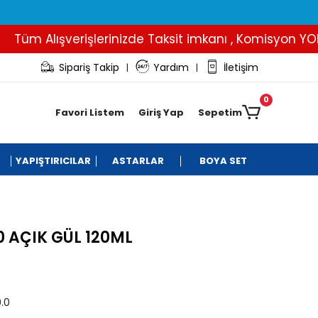
üm Alışverişlerinizde Taksit imkanı , Komisyon YOK..
Sipariş Takip
Yardım
İletişim
|
|
0
Favori Listem
Giriş Yap
Sepetim
YAPIŞTIRICILAR
ASTARLAR
BOYA SET
 AÇIK GÜL 120ML
.0