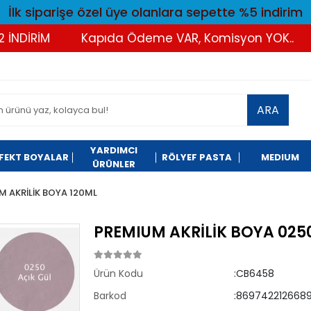
İlk siparişe özel üye olanlara sepette %5 indirim
DİRİM
Kapıda Ödeme VAR, Komisyon YOK..
T
ARA
YARDIMCI
FEKT BOYALAR
RÖLYEF PASTA
MEDIUM
ÜRÜNLER
M AKRİLİK BOYA 120ML
PREMIUM AKRİLİK BOYA 0250
Ürün Kodu
:CB6458
Barkod
:8697422126689