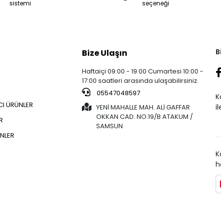
sistemi
seçeneği
B
Bize Ulaşın
Haftaiçi 09:00 - 19:00 Cumartesi 10:00 -
17:00 saatleri arasında ulaşabilirsiniz.
05547048597
K
CI ÜRÜNLER
i
YENİ MAHALLE MAH. ALİ GAFFAR
OKKAN CAD. NO:19/B ATAKUM /
R
SAMSUN
NLER
K
h