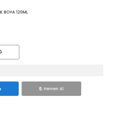
İK BOYA 120ML
e
Hemen Al