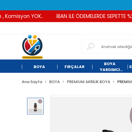
Komisyon YOK..
İBAN İLE ÖDEMELERDE SEPETTE %2 İN
BOYA
BOYA
FIRÇALAR
E
YARDIMCI
ÜRÜNLER
Ana Sayfa
BOYA
PREMIUM AKRİLİK BOYA
PREMIU