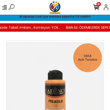
0
İlk siparişe özel üye olanlara sepette %5 indirim
izde Taksit imkanı , Komisyon YOK..
İBAN İLE ÖDEMELERDE SEPET