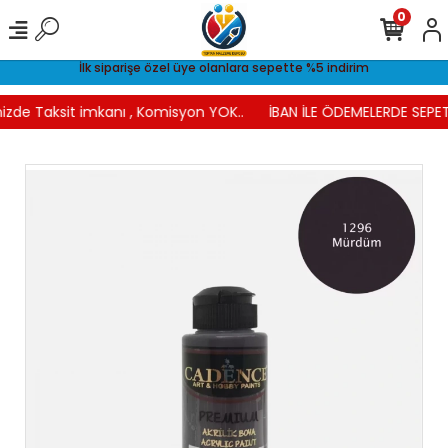
0
İlk siparişe özel üye olanlara sepette %5 indirim
izde Taksit imkanı , Komisyon YOK..
İBAN İLE ÖDEMELERDE SEPET