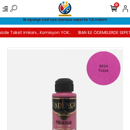
0
İlk siparişe özel üye olanlara sepette %5 indirim
izde Taksit imkanı , Komisyon YOK..
İBAN İLE ÖDEMELERDE SEPET