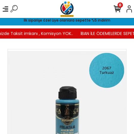
0
İlk siparişe özel üye olanlara sepette %5 indirim
izde Taksit imkanı , Komisyon YOK..
İBAN İLE ÖDEMELERDE SEPET