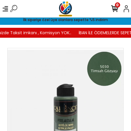
0
İlk siparişe özel üye olanlara sepette %5 indirim
izde Taksit imkanı , Komisyon YOK..
İBAN İLE ÖDEMELERDE SEPET