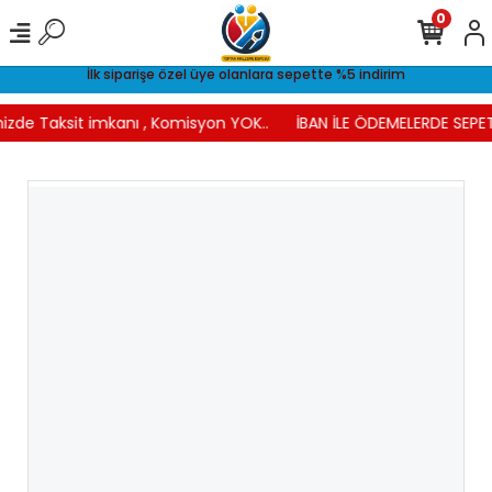
0
İlk siparişe özel üye olanlara sepette %5 indirim
nizde Taksit imkanı , Komisyon YOK..
İBAN İLE ÖDEMELERDE SEPET