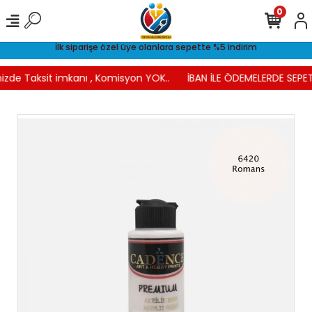
0
İlk siparişe özel üye olanlara sepette %5 indirim
nizde Taksit imkanı , Komisyon YOK..
İBAN İLE ÖDEMELERDE SEPET