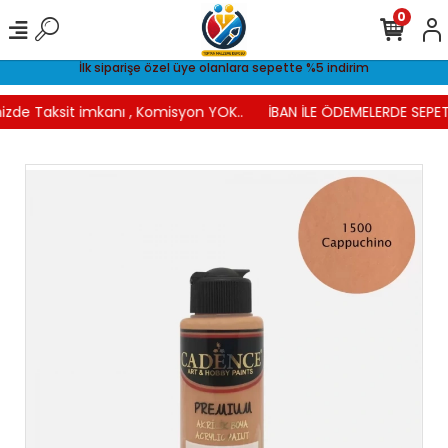
0
İlk siparişe özel üye olanlara sepette %5 indirim
izde Taksit imkanı , Komisyon YOK..
İBAN İLE ÖDEMELERDE SEPET