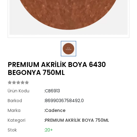
PREMIUM AKRİLİK BOYA 6430
BEGONYA 750ML
Ürün Kodu
:CB6913
Barkod
:8699036758492.0
Marka
:Cadence
Kategori
:PREMIUM AKRİLİK BOYA 750ML
Stok
:20+