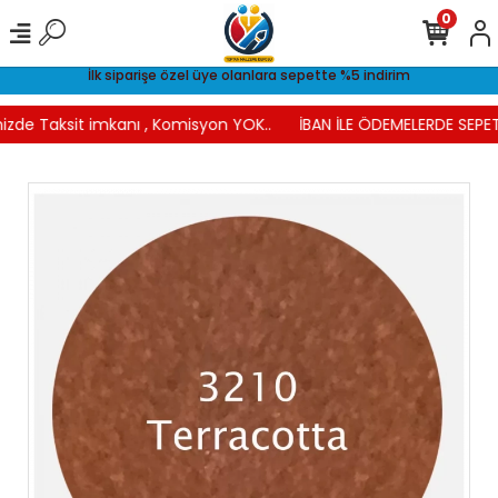
0
İlk siparişe özel üye olanlara sepette %5 indirim
izde Taksit imkanı , Komisyon YOK..
İBAN İLE ÖDEMELERDE SEPET