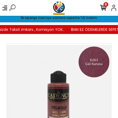
0
İlk siparişe özel üye olanlara sepette %5 indirim
nizde Taksit imkanı , Komisyon YOK..
İBAN İLE ÖDEMELERDE SEPET