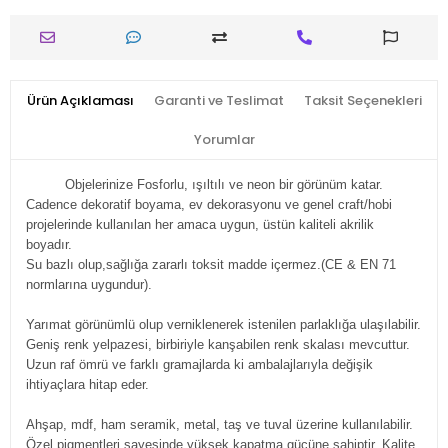
Ürün Açıklaması
Garanti ve Teslimat
Taksit Seçenekleri
Yorumlar
Objelerinize Fosforlu, ışıltılı ve neon bir görünüm katar.
Cadence dekoratif boyama, ev dekorasyonu ve genel craft/hobi
projelerinde kullanılan her amaca uygun, üstün kaliteli akrilik
boyadır.
Su bazlı olup,sağlığa zararlı toksit madde içermez.(CE & EN 71
normlarına uygundur).
Yarımat görünümlü olup verniklenerek istenilen parlaklığa ulaşılabilir.
Geniş renk yelpazesi, birbiriyle kanşabilen renk skalası mevcuttur.
Uzun raf ömrü ve farklı gramajlarda ki ambalajlarıyla değişik
ihtiyaçlara hitap eder.
Ahşap, mdf, ham seramik, metal, taş ve tuval üzerine kullanılabilir.
Özel pigmentleri sayesinde yüksek kapatma gücüne sahiptir. Kalite