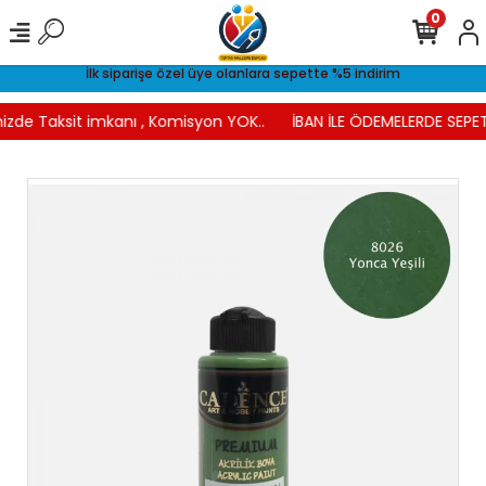
0
İlk siparişe özel üye olanlara sepette %5 indirim
izde Taksit imkanı , Komisyon YOK..
İBAN İLE ÖDEMELERDE SEPET