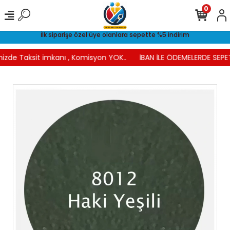
0
İlk siparişe özel üye olanlara sepette %5 indirim
nizde Taksit imkanı , Komisyon YOK..
İBAN İLE ÖDEMELERDE SEPET